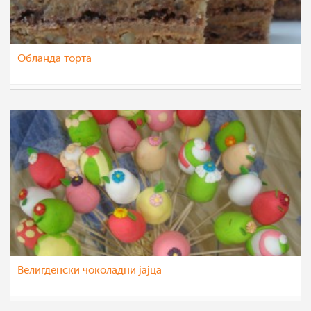
Обланда торта
pavloska
14 апр 2012
Велигденски чоколадни јајца
margarit4e
11 апр 2012