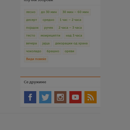
лесно
до 30 мин
30 мин – 60 мин
десерт
средно
1 час – 2 часа
појадок
ручек
2 часа – 3 часа
тесто
моирецепти
над 3 часа
вечера
јајца
декорации од храна
чоколадо
брашно
ореви
Види повеќе
Се дружиме