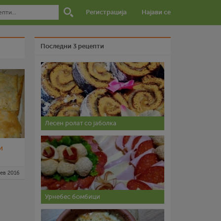
Регистрација
Најави се
Последни 3 рецепти
Лесен ролат со јаболка
и
фев 2016
Урнебес бомбици