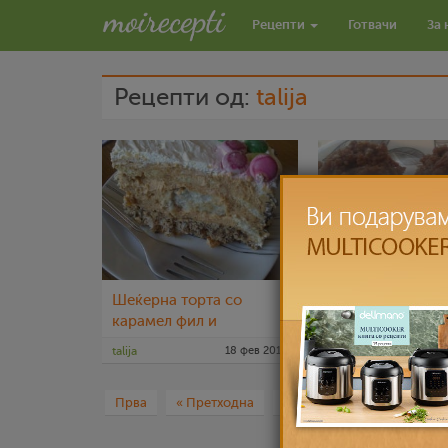
Рецепти
Готвачи
За 
Рецепти од:
talija
Шеќерна торта со
Едноставни тор
карамел фил и
кроасани
talija
18 фев 2016
talija
1
Прва
« Претходна
2
3
4