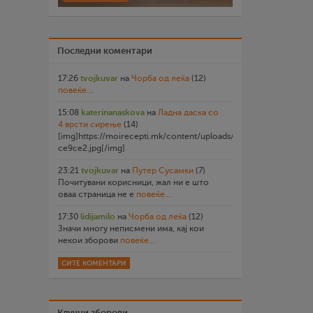
Последни коментари
17:26
tvojkuvar
на
Чорба од леќа
(12)
повеќе...
15:08
katerinanaskova
на
Ладна даска со
4 врсти сирење
(14)
[img]https://moirecepti.mk/content/uploads/2026/07/20260719
ce9ce2.jpg[/img]
23:21
tvojkuvar
на
Путер Сусамки
(7)
Почитувани корисници, жал ни е што
оваа страница не е
повеќе...
17:30
lidijamilo
на
Чорба од леќа
(12)
Значи многу неписмени има, кај кои
некои зборови
повеќе...
СИТЕ КОМЕНТАРИ
Клучни зборови