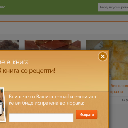
нас
тички
Бајадера со бисквити и
Зелник на битолск
ореви
начин (со праз и
сирење)
7 фев 2016
talija
16 фев 2016
talija
13 