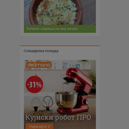
Топено сирење на мој начин
Специјална понуда