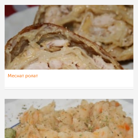
Меснат ролат
natali
11 јан 2013