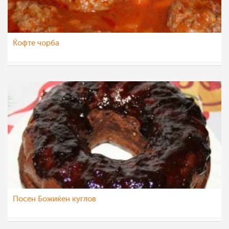
Ќофте чорба
natali
22 јан 2013
Посен Божиќен куглов
natali
14 јан 2013