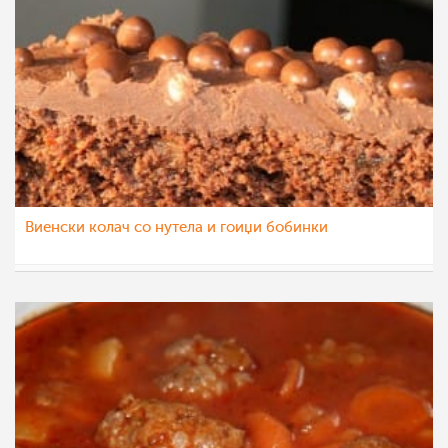
Виенски колач со нутела и гоиџи бобинки
natali
11 фев 2013