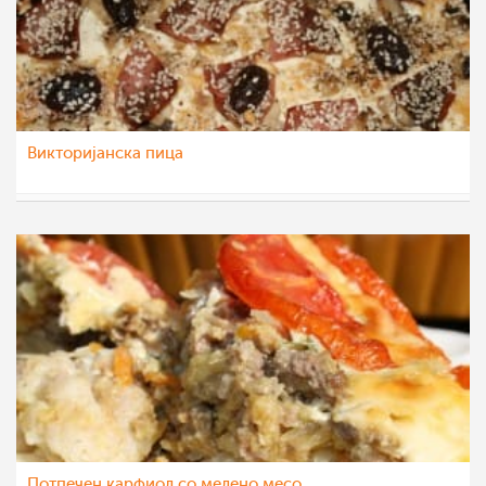
Викторијанска пица
natali
10 окт 2012
Потпечен карфиол со мелено месо