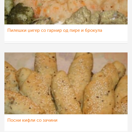
Пилешки џигер со гарнир од пире и брокула
natali
29 дек 2012
Посни кифли со зачини