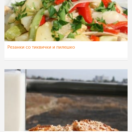
Резанки со тиквички и пилешко
natali
3 окт 2012