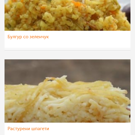
Булгур со зеленчук
natali
1 дек 2012
Растурени шпагети