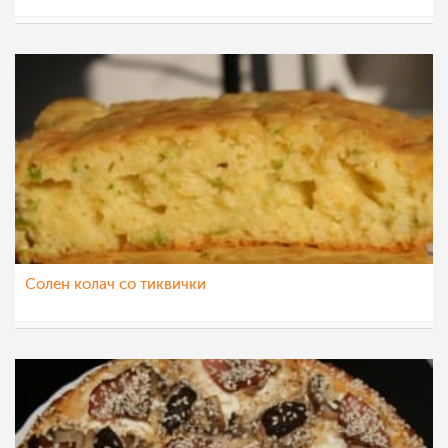
natali
27 ное 2012
Солен колач со тиквички
natali
26 окт 2012