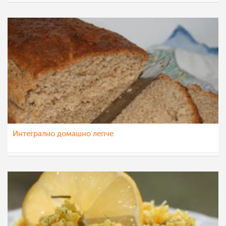
natali
17 дек 2012
Интегрално домашно лепче
natali
4 дек 2012