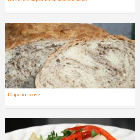
natali
8 окт 2012
Шарено лепче
natali
7 окт 2012