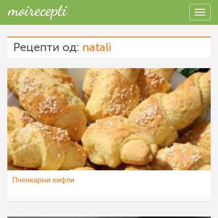
Рецепти од:
natali
Пченкарни кифли
natali
3 авг 2013