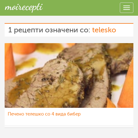
1 рецепти означени со:
telesko
Печено телешко со 4 вида бибер
МоиРецепти
18 сеп 2015