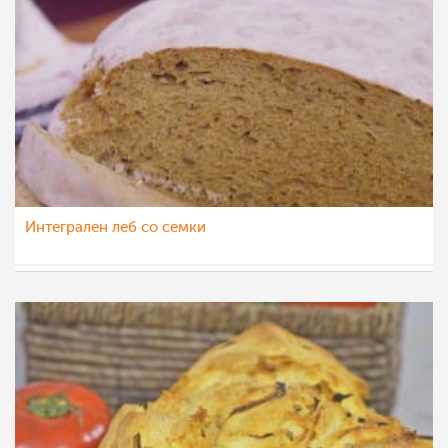
Интегрален леб со семки
МоиРецепти
19 јун 2015