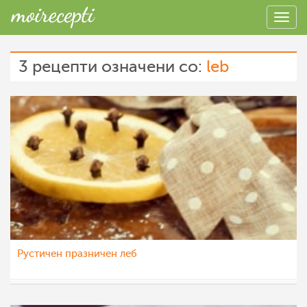
3 рецепти означени со:
leb
Рустичен празничен леб
МоиРецепти
24 дек 2018