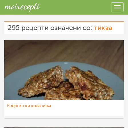
295 рецепти означени со:
тиква
Енергетски колачиња
Ceslaroska
27 дек 2022