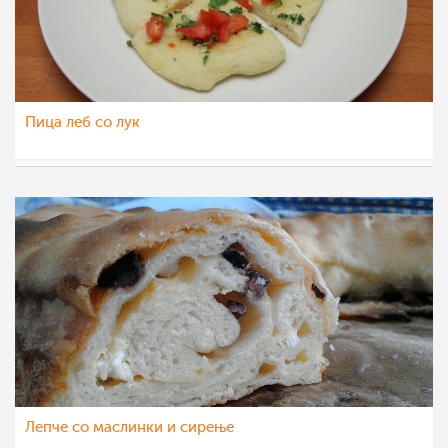
Пица леб со лук
МоиРецепти
2 мар 2012
Лепче со маслинки и сирење