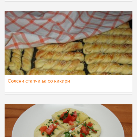
Teona08
6 мар 2012
Солени стапчиња со кикири
Teona08
6 мар 2012