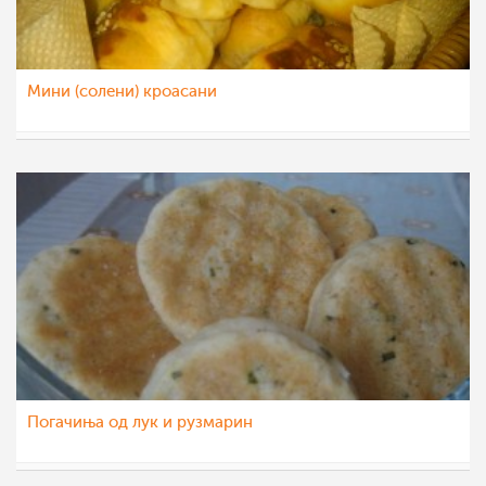
Мини (солени) кроасани
Snezana
10 мар 2012
Погачиња од лук и рузмарин
Teona08
9 мар 2012