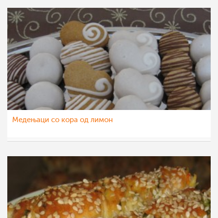
Медењаци со кора од лимон
Teona08
7 мар 2012