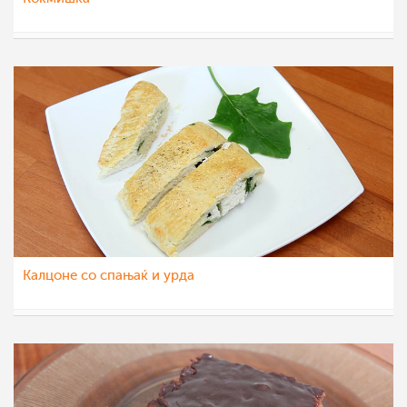
pavloska
17 фев 2012
Калцоне со спањаќ и урда
МоиРецепти
19 јан 2012