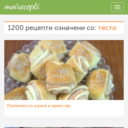
1200 рецепти означени со:
тесто
Ролнички со шунка и крем сир
ttrpovska
12 мар 2012