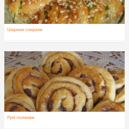
Шарени спирали
Teona08
6 мар 2012
Рум полжави