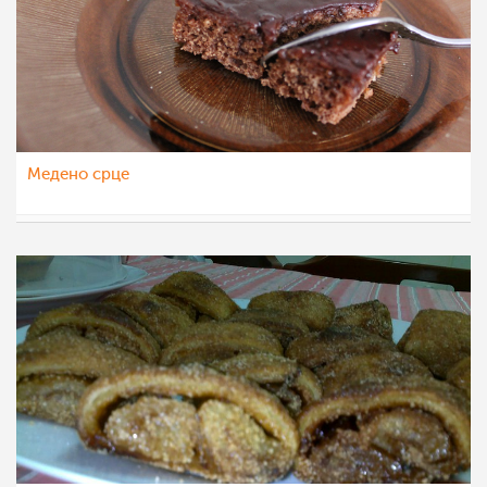
Медено срце
ttrpovska
12 окт 2011