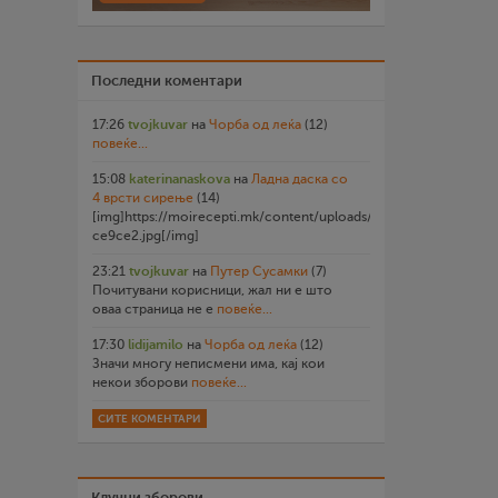
Последни коментари
17:26
tvojkuvar
на
Чорба од леќа
(12)
повеќе...
15:08
katerinanaskova
на
Ладна даска со
4 врсти сирење
(14)
[img]https://moirecepti.mk/content/uploads/2026/07/20260719
ce9ce2.jpg[/img]
23:21
tvojkuvar
на
Путер Сусамки
(7)
Почитувани корисници, жал ни е што
оваа страница не е
повеќе...
17:30
lidijamilo
на
Чорба од леќа
(12)
Значи многу неписмени има, кај кои
некои зборови
повеќе...
СИТЕ КОМЕНТАРИ
Клучни зборови