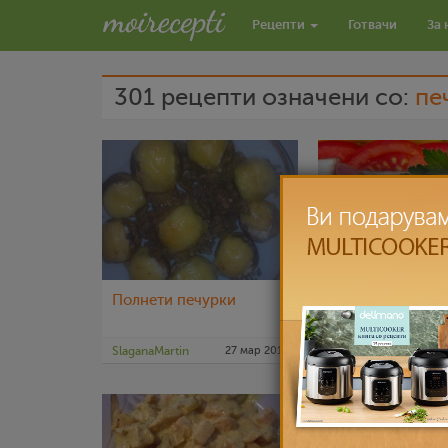
Рецепти
Готвачи
За 
301 рецепти означени со:
пе
Полнети печурки
Кремаст компир
SlaganaMartin
27 мар 2012
liljanailieva
2