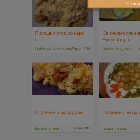
Пилешки стек со кари
Свински колени
сос
Александра
Ljubinka Cavdarovska
7 мар 2012
Aleksandra_mala
Потпечени макарони
Шампињони на 
karastojanova
5 ное 2011
natasa_natasa