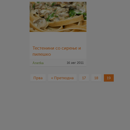
Тестенини со сирење и
пилешко
Anetka
16 авг 2011
Прва
« Претходна
17
18
19