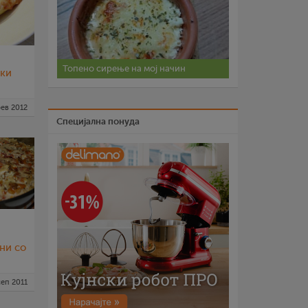
Топено сирење на мој начин
рки
фев 2012
Специјална понуда
ни со
сеп 2011