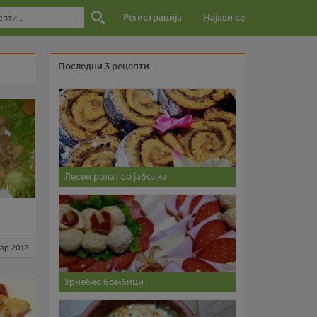
Регистрација
Најави се
Последни 3 рецепти
Лесен ролат со јаболка
ар 2012
Урнебес бомбици