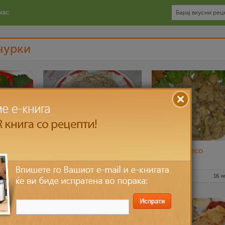
нас
чурки
Шпагети со сос од
Селско месо
печурки и салама
6 мар 2012
elibogdanoska
17 мар 2012
mence
16 м