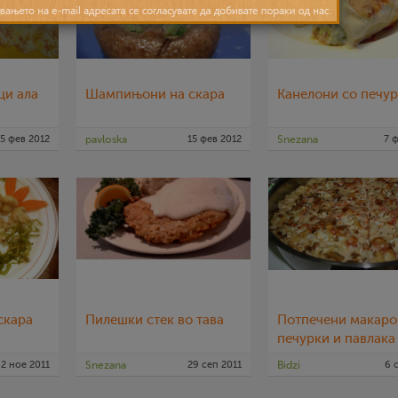
ци ала
Шампињони на скара
Канелони со печу
15 фев 2012
pavloska
15 фев 2012
Snezana
7 
скара
Пилешки стек во тава
Потпечени макаро
печурки и павлака
2 ное 2011
Snezana
29 сеп 2011
Bidzi
6 