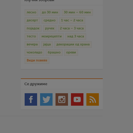
лесно
до 30 мин
30 мин – 60 мин
десерт
средно
1 час – 2 часа
појадок
ручек
2 часа – 3 часа
тесто
моирецепти
над 3 часа
вечера
јајца
декорации од храна
чоколадо
брашно
ореви
Види повеќе
Се дружиме