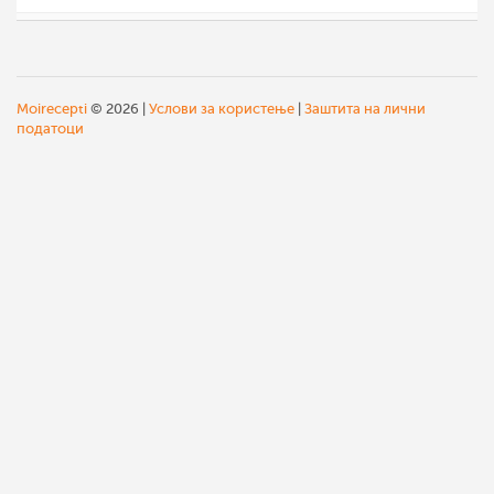
aleksovska
9 окт 2012
Moirecepti
© 2026 |
Услови за користење
|
Заштита на лични
податоци