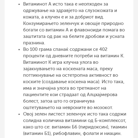
Витаминот А исто така е неопходен за
одржување на здравјето на слузокожата и
кожата, а клучен е и за добриот вид.
Конзумирањето зеленчук и овошје природно
богати со витамин А и флавоноиди помага во
заштитата од рак на белите дробови и усната
празнина.
Во 100 грама спанаќ содржани се 402
проценти од дневните потреби на витамин К.
Витаминот К игра клучна улога во
зајакнувањето на коскената маса, преку
поттикнување на остетропна активност во
коските (создавање коскена маса). Исто така,
има и значајна улога во третманот на
пациентите кои страдаат од Алцхајмерова
болест, затоа што го ограничува
оштетувањето на невроните во мозокот.
Овој зелен листест зеленчук исто така содржи
солидна количина витамини од Б-комплексот,
како што се: витамин Б6 (пиридоксин), тиамин
(витамин Б1), рибофлавин, фолати и ниацин.