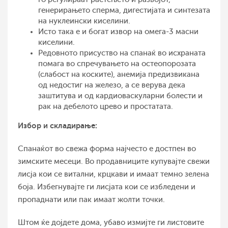
генерирањето сперма, дигестијата и синтезата
на нуклеински киселини.
Исто така е и богат извор на омега-3 масни
киселини.
Редовното присуство на спанаќ во исхраната
помага во спречувањето на остеопорозата
(слабост на коските), анемија предизвикана
од недостиг на железо, а се верува дека
заштитува и од кардиоваскуларни болести и
рак на дебелото црево и простатата.
Избор и складирање:
Спанаќот во свежа форма најчесто е достпен во
зимските месеци. Во продавниците купувајте свежи
лисја кои се витални, крцкави и имаат темно зелена
боја. Избегнувајте ги лисјата кои се избледени и
пропаднати или пак имаат жолти точки.
Штом ќе дојдете дома, убаво измијте ги листовите