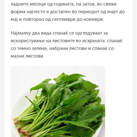
ладните месеци од годината, па затоа, во свежа
форма најчесто е достапен во периодот од март до
мај и повторно од септември до ноември.
Најмалку два вида спанаќ се одгледуваат за
искористување на листовите во исхраната: спанаќ
со темно зелени, набрани листови и спанаќ со
мазни листови.