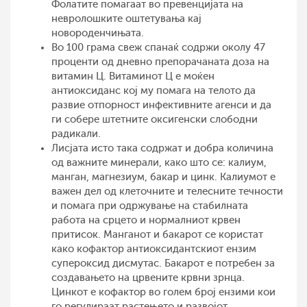
Фолатите помагаат во превенцијата на
невролошките оштетувања кај
новороденчињата.
Во 100 грама свеж спанаќ содржи околу 47
проценти од дневно препорачаната доза на
витамин Ц. Витаминот Ц е моќен
антиоксиданс кој му помага на телото да
развие отпорност инфективните агенси и да
ги собере штетните оксигенски слободни
радикали.
Лисјата исто така содржат и добра количина
од важните минерали, како што се: калиум,
манган, магнезиум, бакар и цинк. Калиумот е
важен дел од клеточните и телесните течности
и помага при одржување на стабилната
работа на срцето и нормалниот крвен
притисок. Манганот и бакарот се користат
како кофактор антиоксидантскиот ензим
супероксид дисмутас. Бакарот е потребен за
создавањето на црвените крвни зрнца.
Цинкот е кофактор во голем број ензими кои
го регулираат растењето и развојот,