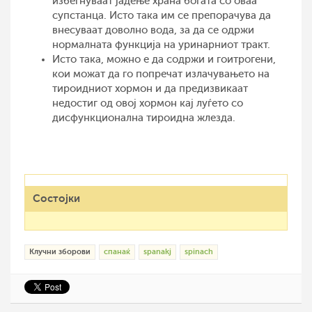
избегнуваат јадење храна богата со оваа
супстанца. Исто така им се препорачува да
внесуваат доволно вода, за да се одржи
нормалната функција на уринарниот тракт.
Исто така, можно е да содржи и гоитрогени,
кои можат да го попречат излачувањето на
тироидниот хормон и да предизвикаат
недостиг од овој хормон кај луѓето со
дисфункционална тироидна жлезда.
Состојки
Клучни зборови
спанаќ
spanakj
spinach