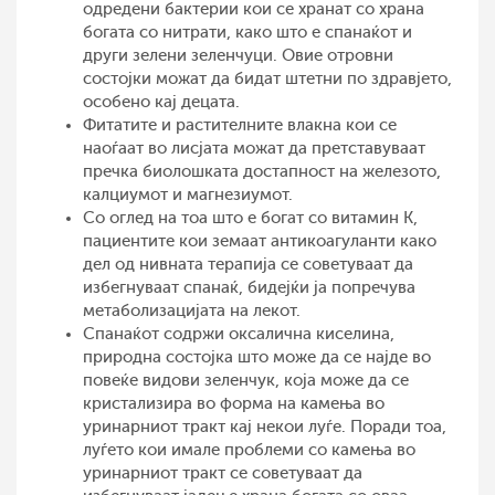
одредени бактерии кои се хранат со храна
богата со нитрати, како што е спанаќот и
други зелени зеленчуци. Овие отровни
состојки можат да бидат штетни по здравјето,
особено кај децата.
Фитатите и растителните влакна кои се
наоѓаат во лисјата можат да претставуваат
пречка биолошката достапност на железото,
калциумот и магнезиумот.
Со оглед на тоа што е богат со витамин К,
пациентите кои земаат антикоагуланти како
дел од нивната терапија се советуваат да
избегнуваат спанаќ, бидејќи ја попречува
метаболизацијата на лекот.
Спанаќот содржи оксалична киселина,
природна состојка што може да се најде во
повеќе видови зеленчук, која може да се
кристализира во форма на камења во
уринарниот тракт кај некои луѓе. Поради тоа,
луѓето кои имале проблеми со камења во
уринарниот тракт се советуваат да