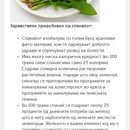
Здравствени придобивки од спанаќот:
Спанаќот изобилува со голем број хранливи
фито-материи, кои го одржуваат доброто
здравје и спречуваат развој на болести.
Има многу ниска калорична вредност (во 100
грама свеж спанаќ има само 23 калории).
Содржи солидна количина растворливи
растителни влакна, поради што овој зеленчук
секогаш се препорачува во програмите за
намалување на холестеролот во крвта и
програмите за намалување на телесната
тежина.
Во 100 грама спанаќ се содржат околу 25
проценти од дневните потреби од железо,
што е меѓу најбогатите од зелените листести
зеленчуци. Железото е важен елемент кој му е
потребен на телото за создавање црвени