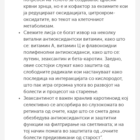
крвни зрнца, но е и кофактор за ензимите кои
ја редуцираат оксидацијата, цитрохром-
оксидатите, во текот на клеточниот
метаболизам.
Свежите лисја се богат извор на неколку
витални антиоксидантски витамин, како што
се: витамин А, витамин Ц и флавоноидни
полифенолни антиоксиданси, како што се:
лутеин, зеаксантин и бета-каротин. Заедно,
овие состојки служат како заштита од
слободните радикали кои настануваат како
последица на интеракцијата со кислородот,
што пак игра огромна улога во развојот на
болести и процесот на стареење.
Зеаксантинот е важен хранлив каротиноид кој
селективно се апсорбира во слузокожата во
ретината од очите, каде што се смета дека
обезбедува антиоксидантски и заштитни
функции на филтрирање на светлината; и на
тој начин помага во заштитата од „очните
болести предизвикани од старост“.