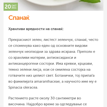
20
окт
2011
Спанаќ
Хранливи вредности на спанаќ:
Прекрасниот зелен, листест зеленчук, спанаќ, често
се споменува како еден од основните видови
зеленчук неопходни за здрава исхрана. Преполн е
со хранливи материи, антиоксиданси и
антиканцерогени состојки. Има кревки, крцкави,
темно зелени лисја, кои се омилена состојка на
готвачите низ целиот свет. Ботанички, тој припаѓа
во фамилијата amaranthaceae, а научното име му е
Spinacia oleracea.
Растението расте околу 30 сантиметри во
височина. Најдобро време за одгледување се