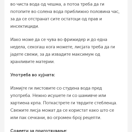
во чиста вода од чешма, а потоа треба да ги
потопите во солена вода приближно половина час,
за да се отстранат сите остатоци од прав и
инсектициди.
Иако може да се чува во фрижидер и до една
недела, секогаш кога можете, лисјата треба да ги
јадете свежи, за да извадите максимум од
хранливите материи.
Употреба во кујната:
Измијте ги листовите со студена вода пред
употреба. Нежно исушете ги со шамивче или
хартиена крпа. Поткастрете ги тврдите стебленца.
Свежите лисја можат да се користат како што се
или пак сечкани, во огромен број рецепти.
Совеети за приготвување: