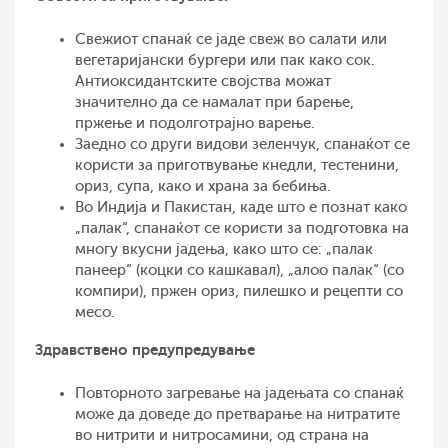
Свежиот спанаќ се јаде свеж во салати или
вегетаријански бургери или пак како сок.
Антиоксидантските својства можат
значително да се намалат при барење,
пржење и подолготрајно варење.
Заедно со други видови зеленчук, спанаќот се
користи за приготвување кнедли, тестенини,
ориз, супа, како и храна за бебиња.
Во Индија и Пакистан, каде што е познат како
„палак“, спанаќот се користи за подготовка на
многу вкусни јадења, како што се: „палак
панеер“ (коцки со кашкавал), „алоо палак“ (со
компири), пржен ориз, пилешко и рецепти со
месо.
Здравствено предупредување
Повторното загревање на јадењата со спанаќ
може да доведе до претварање на нитратите
во нитрити и нитросамини, од страна на