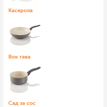
Касерола
Вок тава
Сад за сос