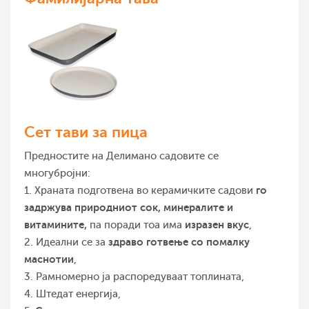
Сет тави за пица
Предностите на Делимано садовите се
многубројни:
го
1. Храната подготвена во керамичките садови
задржува природниот сок, минералите и
витамините
,
изразен вкус
па поради тоа има
,
здраво готвење со помалку
2. Идеални се за
маснотии
,
3. Рамномерно ја распоредуваат топлината,
4. Штедат енергија,