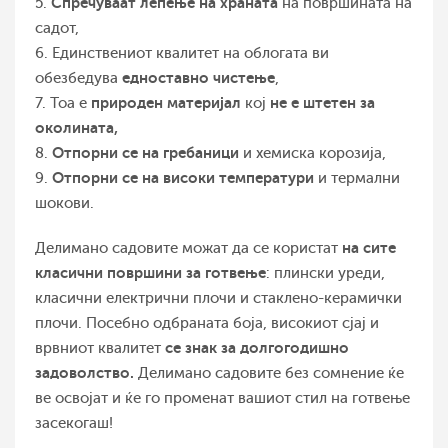
Спречува
ат
лепење на храната
5.
на површината на
садот,
6. Единствениот квалитет на облогата ви
едноставно чистење
обезбедува
,
природен материјал
не е штетен за
7. Тоа е
кој
околината,
Отпорн
и се
на гребаници
8.
и хемиска корозија,
Отпорн
и се
на високи температури
9.
и термални
шокови.
на сите
Делимано садовите можат да се користат
класични површини за готвење
: плински уреди,
класични електрични плочи и стаклено-керамички
плочи. Посебно одбраната боја, високиот сјај и
се знак за долгогодишно
врвниот квалитет
задоволство.
Делимано садовите без сомнение ќе
ве освојат и ќе го променат вашиот стил на готвење
засекогаш!