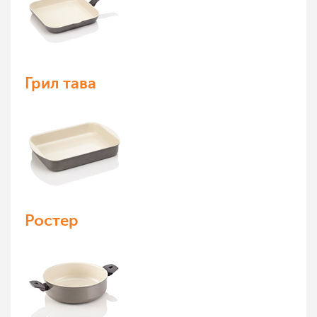
Грил тава
Ростер