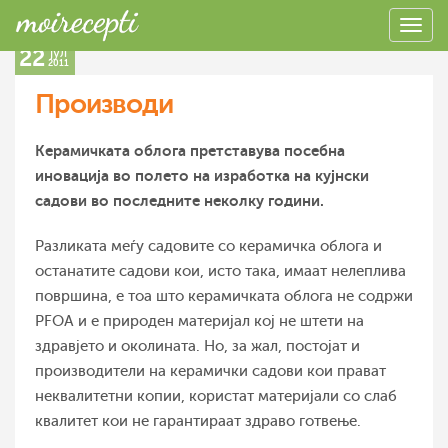
22
јул
2011
Производи
Керамичката облога претставува посебна
иновација во полето на изработка на кујнски
садови во последните неколку години.
Разликата меѓу садовите со керамичка облога и
останатите садови кои, исто така, имаат нелеплива
површина, е тоа што керамичката облога не содржи
PFОА и е природен материјал кој не штети на
здравјето и околината. Но, за жал, постојат и
производители на керамички садови кои прават
неквалитетни копии, користат материјали со слаб
квалитет кои не гарантираат здраво готвење.