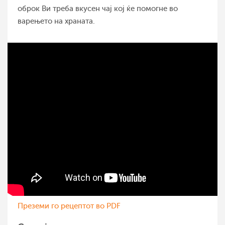
оброк Ви треба вкусен чај кој ќе помогне во
варењето на храната.
Преземи го рецептот во PDF