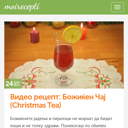
24
дек
2012
Видео рецепт: Божиќен Чај
(Christmas Tea)
Божиќните јадења и пијалоци не мораат да бидат
лоши и не толку здрави. Понекогаш по обилен