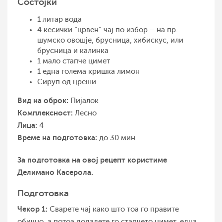
Состојки
1 литар вода
4 кесички “црвен” чај по избор – на пр.
шумско овошје, брусница, хибискус, или
брусница и калинка
1 мало стапче цимет
1 една голема кришка лимон
Сируп од цреши
Вид на оброк:
Пијалок
Комплексност:
Лесно
Лица:
4
Време на подготовка:
до 30 мин.
За подготовка на овој рецепт користиме
Делимано Касерола.
Подготовка
Чекор 1:
Сварете чај како што тоа го правите
обично, а потоа додадете го стапчето цимет, една