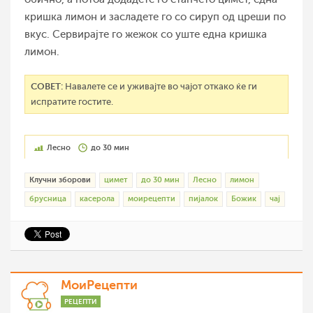
кришка лимон и засладете го со сируп од цреши по
вкус. Сервирајте го жежок со уште една кришка
лимон.
СОВЕТ:
Навалете се и уживајте во чајот откако ќе ги
испратите гостите.
Лесно
до 30 мин
Клучни зборови
цимет
до 30 мин
Лесно
лимон
брусница
касерола
моирецепти
пијалок
Божик
чај
МоиРецепти
РЕЦЕПТИ