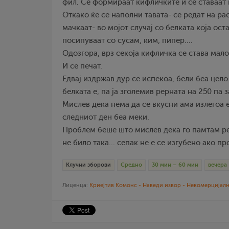
фил. Се формираат кифличките и се ставаат 
Откако ќе се наполни тавата- се редат на рас
мачкаат- во мојот случај со белката која ост
посипуваат со сусам, ким, пипер....
Одозгора, врз секоја кифличка се става мало
И се печат.
Едвај издржав дур се испекоа, бели беа цело
белката е, па ја зголемив рерната на 250 па 
Мислев дека нема да се вкусни ама излегоа е
следниот ден беа меки.
Проблем беше што мислев дека го памтам ре
не било така... сепак не е се изгубено ако 
Клучни зборови
Средно
30 мин – 60 мин
вечера
Лиценца:
Криејтив Комонс - Наведи извор - Некомерцијалн