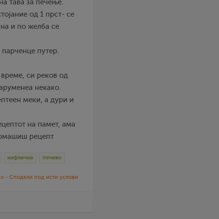
на тава за печење.
тојание од 1 прст- се
ана и по желба се
 парченце путер.
 време, си реков од
заруменеа некако.
птеен меки, а дури и
цептот на памет, ама
промашиш рецепт
кифлички
печиво
о - Сподели под исти услови