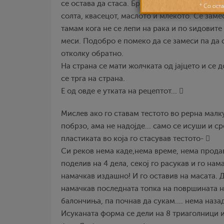
се остава да стаса. Брашното се просејува и
солта, квасецот, маслото и млекото. Се замес
тамам кога не се лепи на рака и по ѕидовите 
меси. Подобро е помеко да се замеси па да
отколку обратно.
На страна се мати жолчката од јајцето и се 
се трга на страна.
Е од овде е утката на рецептот... 
Мислев ако го ставам тестото во рерна малку
побрзо, ама не надојде... само се исуши и ср
пластиката во која го стасував тестото- 
Си реков нема каде,нема време, нема продавн
поделив на 4 дела, секој го расукав и го нам
намачкав издашно! И го оставив на масата. Д
намачкав последната топка на површината на
балончиња, па почнав да сукам.... нема наза
Исуканата форма се дели на 8 триаголници и