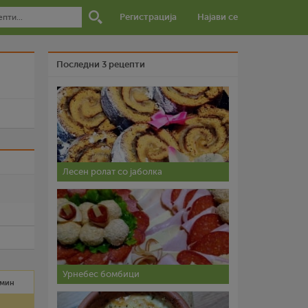
Регистрација
Најави се
Последни 3 рецепти
и
Лесен ролат со јаболка
Урнебес бомбици
 мин