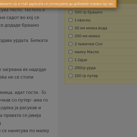
 во него се додава
ува тесто. Тестото е
500 гр брашно
на садот во кој се
1 квасец
 се додаде брашно
50 мл млака вода
200 мл млеко
додава урдата. Белката
2 лажички Сол
малку Масло
1 Јајце
200гр урда
 загреана ќе надојде
100 гр путер
еќа не се стопи
ица, идат гости.. Го
ачкав со путер- ама го
одека ја расукав и
 правата се јавија
д
 се нанесува по малку