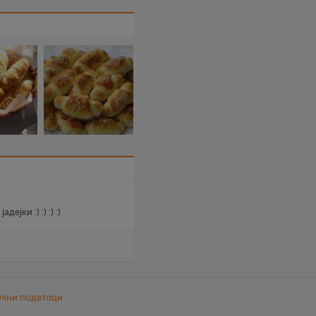
јки :) :) :) :)
ични податоци