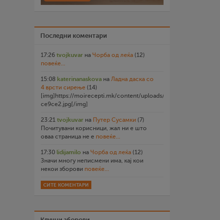
Последни коментари
17:26
tvojkuvar
на
Чорба од леќа
(12)
повеќе...
15:08
katerinanaskova
на
Ладна даска со
4 врсти сирење
(14)
[img]https://moirecepti.mk/content/uploads/2026/07/20260719
ce9ce2.jpg[/img]
23:21
tvojkuvar
на
Путер Сусамки
(7)
Почитувани корисници, жал ни е што
оваа страница не е
повеќе...
17:30
lidijamilo
на
Чорба од леќа
(12)
Значи многу неписмени има, кај кои
некои зборови
повеќе...
СИТЕ КОМЕНТАРИ
Клучни зборови