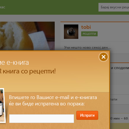
нас
tobi
РЕЦЕПТИ
Учи нешто ново секој ден....
Биди вистински пријател и сподел
Омилен
Испечати го рецептот
Рецептот е прочитан
3,556
пати
Средно
4 лица
30 мин – 60
т 3-4 лажици брашно и
Состојки