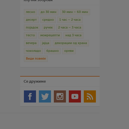
лесно
до 30 мин
30 мин – 60 мин
десерт
средно
1 час – 2 часа
појадок
ручек
2 часа – 3 часа
тесто
моирецепти
над 3 часа
вечера
јајца
декорации од храна
чоколадо
брашно
ореви
Види повеќе
Се дружиме