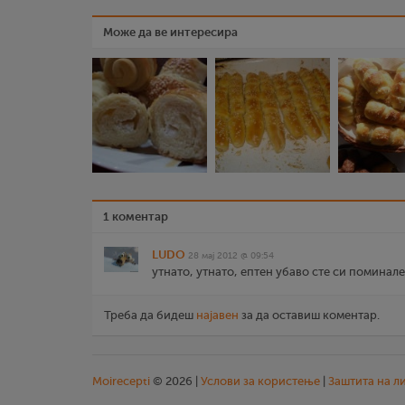
Може да ве интересира
1 коментар
LUDO
28 мај 2012 @ 09:54
утнато, утнато, ептен убаво сте си поминале јаде
Треба да бидеш
најавен
за да оставиш коментар.
Moirecepti
© 2026 |
Услови за користење
|
Заштита на л