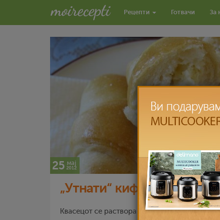
Рецепти
Готвачи
За 
25
мај
2012
„Утнати“ кифлички
Квасецот се раствора во водата, се додаваа