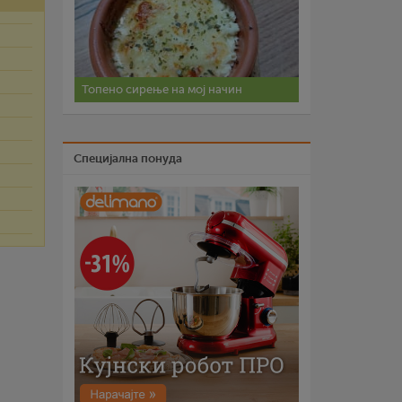
Топено сирење на мој начин
Специјална понуда