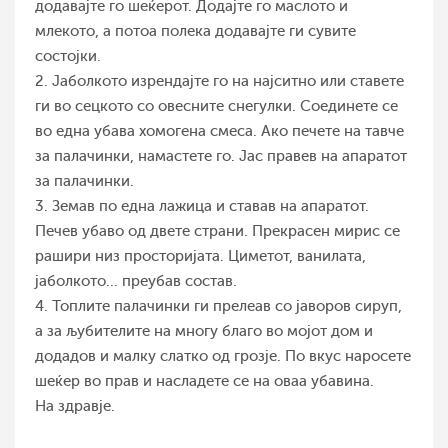
додавајте го шеќерот. Додајте го маслото и
млекото, а потоа полека додавајте ги сувите
состојки.
2. Јаболкото изрендајте го на најситно или ставете
ги во сецкото со овесните снегулки. Соединете се
во една убава хомогена смеса. Ако печете на тавче
за палачинки, намастете го. Јас правев на апаратот
за палачинки.
3. Земав по една лажица и ставав на апаратот.
Печев убаво од двете страни. Прекрасен мирис се
рашири низ просторијата. Циметот, ванилата,
јаболкото... преубав состав.
4. Топлите палачинки ги прелеав со јаворов сируп,
а за љубителите на многу благо во мојот дом и
додадов и малку слатко од грозје. По вкус наросете
шеќер во прав и насладете се на оваа убавина.
На здравје.