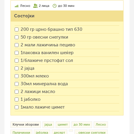
Лесно
2 лица
до 30 мин
Состојки
200 гр црно брашно тип 630
50 гр овесни снегулки
2 мали лажичиња пециво
1паковка ванилен шеќер
1/6лажиче прстофат сол
2 јајца
300мл млеко
30мл минерална вода
2 лажици масло
1 јаболко
1мало лажиче цимет
Клучни зборови
јајца
цимет
до 30 мин
Лесно
Палачинки
јаболка
десерт
. овесни снегулки