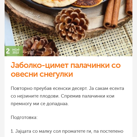
2
ное
2022
Јаболко-цимет палачинки со
овесни снегулки
Повторно преубав есенски десерт. Ја сакам есента
со нејзините плодови. Спремив палачинки кои
премногу ми се допаднаа.
Подготовка:
1. Јајцата со малку сол проматете ги, па постепено