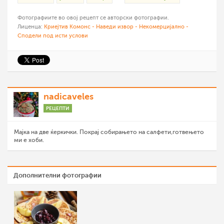
Фотографиите во овој рецепт се авторски фотографии.
Лиценца:
Криејтив Комонс - Наведи извор - Некомерцијално -
Сподели под исти услови
nadicaveles
РЕЦЕПТИ
Мајка на две ќеркички. Покрај собирањето на салфети,готвењето
ми е хоби.
Дополнителни фотографии