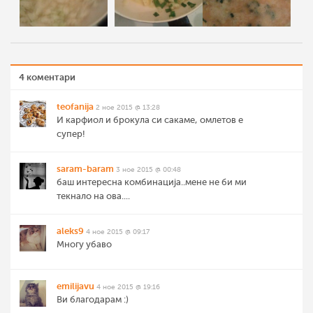
4 коментари
teofanija
2 ное 2015 @ 13:28
И карфиол и брокула си сакаме, омлетов е
супер!
saram-baram
3 ное 2015 @ 00:48
баш интересна комбинација..мене не би ми
текнало на ова....
aleks9
4 ное 2015 @ 09:17
Многу убаво
emilijavu
4 ное 2015 @ 19:16
Ви благодарам :)