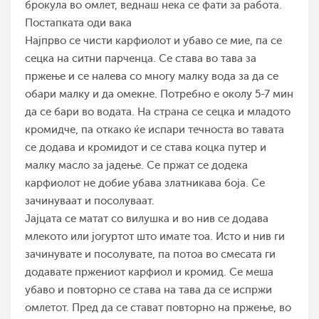
брокула во омлет, веднаш нека се фати за работа.
Постапката оди вака
Најпрво се чисти карфиолот и убаво се мие, па се
сецка на ситни парченца. Се става во тава за
пржење и се налева со многу малку вода за да се
обари малку и да омекне. Потребно е околу 5-7 мин
да се бари во водата. На страна се сецка и младото
кромидче, па откако ќе испари течноста во тавата
се додава и кромидот и се става коцка путер и
малку масло за јадење. Се пржат се додека
карфиолот не добие убава златникава боја. Се
зачинуваат и посолуваат.
Јајцата се матат со вилушка и во нив се додава
млекото или јогуртот што имате тоа. Исто и нив ги
зачинувате и посолувате, па потоа во смесата ги
додавате пржениот карфиол и кромид. Се меша
убаво и повторно се става на тава да се испржи
омлетот. Пред да се стават повторно на пржење, во