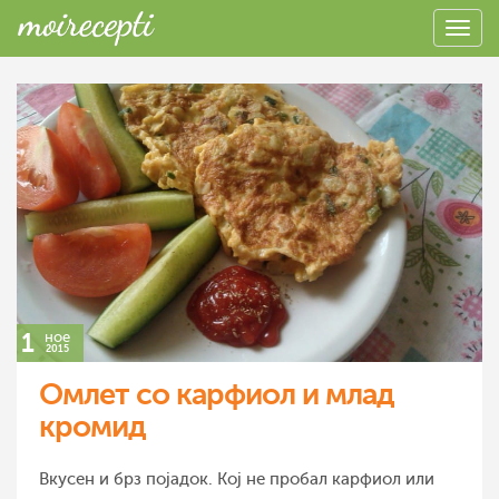
1
ное
2015
Омлет со карфиол и млад
кромид
Вкусен и брз појадок. Кој не пробал карфиол или