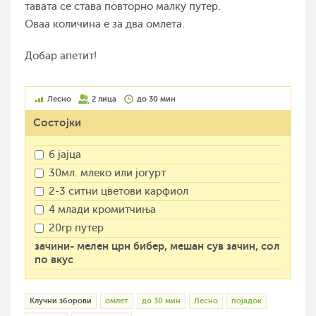
тавата се става повторно малку путер.
Оваа количина е за два омлета.
Добар апетит!
Лесно
2 лица
до 30 мин
Состојки
6 јајца
30мл. млеко или јогурт
2-3 ситни цветови карфиол
4 млади кромитчиња
20гр путер
зачини- мелен црн бибер, мешан сув зачин, сол
по вкус
Клучни зборови
омлет
до 30 мин
Лесно
појадок