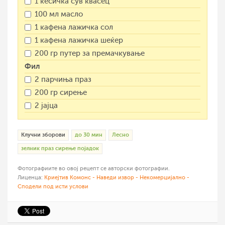
1 кесичка сув квасец
100 мл масло
1 кафена лажичка сол
1 кафена лажичка шеќер
200 гр путер за премачкување
Фил
2 парчиња праз
200 гр сирење
2 јајца
Клучни зборови
до 30 мин
Лесно
зелник праз сирење појадок
Фотографиите во овој рецепт се авторски фотографии.
Лиценца:
Криејтив Комонс - Наведи извор - Некомерцијално -
Сподели под исти услови