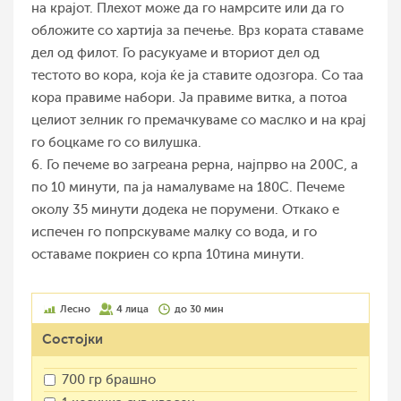
на крајот. Плехот може да го намрсите или да го
обложите со хартија за печење. Врз кората ставаме
дел од филот. Го расукуаме и вториот дел од
тестото во кора, која ќе ја ставите одозгора. Со таа
кора правиме набори. Ја правиме витка, а потоа
целиот зелник го премачкуваме со маслко и на крај
го боцкаме го со вилушка.
6. Го печеме во загреана рерна, најпрво на 200С, а
по 10 минути, па ја намалуваме на 180С. Печеме
околу 35 минути додека не порумени. Откако е
испечен го попрскуваме малку со вода, и го
оставаме покриен со крпа 10тина минути.
Лесно
4 лица
до 30 мин
Состојки
700 гр брашно