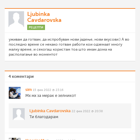
Ljubinka
Cavdarovska
РЕЦЕПТИ
уживам да готвам, да испробувам нови јадење, нови вкусови:) А во
последно време се некако готвам работи кои одземаат многу
малку време, и секогаш користам тоа што имам дома на
располагање во моментот
4 коментари
sim
15 фев 2022 @ 23:16
Мх мх за мерак е зелникот
Ljubinka Cavdarovska
22 фев 2022 @ 20:38
Ти благодарам