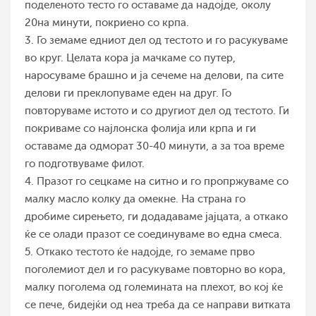
поделеното тесто го оставаме да надојде, околу
20на минути, покриено со крпа.
3. Го земаме едниот дел од тестото и го расукуваме
во круг. Целата кора ја мачкаме со путер,
наросуваме брашно и ја сечеме на делови, па сите
делови ги преклопуваме еден на друг. Го
повторуваме истото и со другиот дел од тестото. Ги
покриваме со најлонска фолија или крпа и ги
оставаме да одморат 30-40 минути, а за тоа време
го подготвуваме филот.
4. Празот го сецкаме на ситно и го пропржуваме со
малку масло колку да омекне. На страна го
дробиме сирењето, ги додадаваме јајцата, а откако
ќе се олади празот се соединуваме во една смеса.
5. Откако тестото ќе надојде, го земаме прво
поголемиот дел и го расукуваме повторно во кора,
малку поголема од големината на плехот, во кој ќе
се пече, бидејќи од неа треба да се направи витката