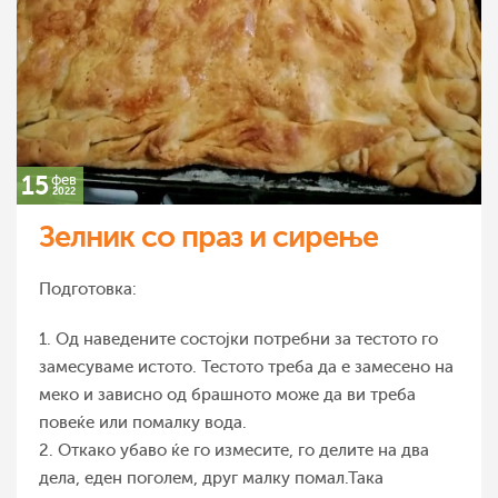
15
фев
2022
Зелник со праз и сирење
Подготовка:
1. Од наведените состојки потребни за тестото го
замесуваме истото. Тестото треба да е замесено на
меко и зависно од брашното може да ви треба
повеќе или помалку вода.
2. Откако убаво ќе го измесите, го делите на два
дела, еден поголем, друг малку помал.Така