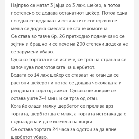
Најпрво се матат 3 јајца со 3 лаж. шеќер, а потоа
постепено се додава останатиот шеќер. Потоа една
по една се додаваат и останатите состојки и се
меша се додека смесата не стане хомогена.
Се става во тавче бр. 26 претходно подмачкано се
зејтин и брашно и се пече на 200 степени додека не
се зарумени убаво.
Одкако тортата ќе се испече, се трга на страна и се
започнува подготовката на шербетот.
Водата со 14 лаж шеќер се ставаат на оган да се
растопи шеќерот и потоа се додава чоколадата и
ренданата кора од лимот. Одкако ќе зоврие се
остава уште 3-4 мин. и се трга од оган.
Кога ќе олади малку шербетот се прелива врз
тортата, шербтот да е млак, а тортата истотака да е
подоладена и да е исечена на коцки.
Се остава тортата 24 часа за одстои за да впие
шербетот убаво.