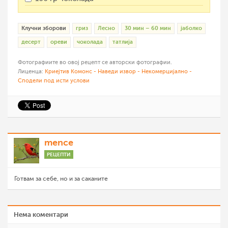
Клучни зборови
гриз
Лесно
30 мин – 60 мин
јаболко
десерт
ореви
чоколада
татлија
Фотографиите во овој рецепт се авторски фотографии.
Лиценца:
Криејтив Комонс - Наведи извор - Некомерцијално -
Сподели под исти услови
mence
РЕЦЕПТИ
Готвам за себе, но и за саканите
Нема коментари