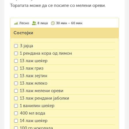
Торатата може да се посипе со мелени ореви.
Лесно
8 лица
30 мин – 60 мин
Состојки
3 јајца
1 рендана кора од лимон
13 лаж шеќер
13 лаж гриз
13 лаж зејтин
13 лаж млеко
13 лаж мелени ореви
13 лаж рендани јаболки
1 ванилин шеќер
400 мл вода
14 лаж шеќер
100 гр чоколада