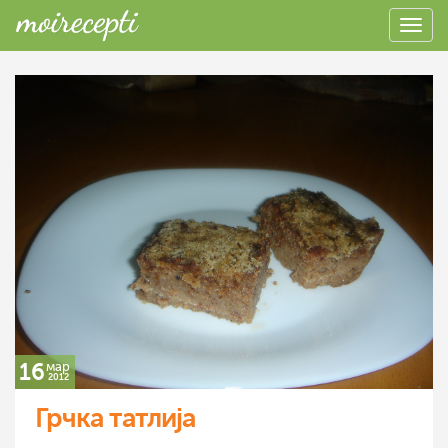
16
мар
2012
Грчка татлија