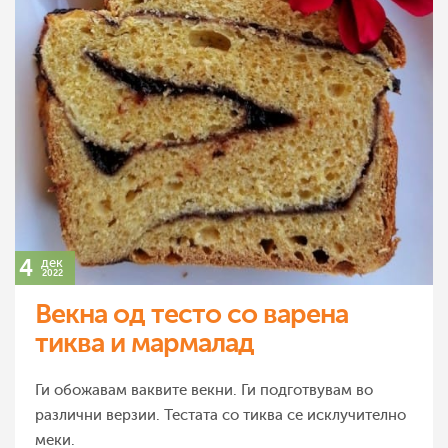
4
дек
2022
Векна од тесто со варена
тиква и мармалад
Ги обожавам ваквите векни. Ги подготвувам во
различни верзии. Тестата со тиква се исклучително
меки.