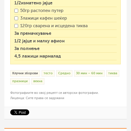
1/2изматено јајце
50гр растопен путер
3лажици кафен шеќер
120гр сварена и исцедена тиква
За премачкување
1/2 јајце и малку афион
За полнење
4,5 лажици мармалад
Клучни зборови
тесто
Средно
30 мин – 60 мин
тиква
празници
векна
Фотографиите во овој рецепт се авторски фотографии.
Лиценца: Сите права се задржани