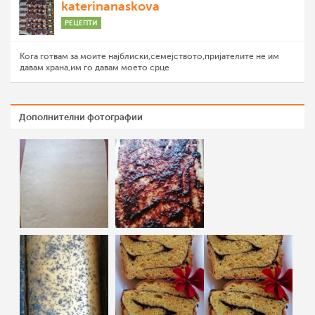
katerinanaskova
РЕЦЕПТИ
Кога готвам за моите најблиски,семејството,пријателите не им
давам храна,им го давам моето срце
Дополнителни фотографии