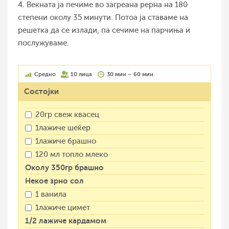
4. Векната ја печиме во загреана рерна на 180
степени околу 35 минути. Потоа ја ставаме на
решетка да се излади, па сечиме на парчиња и
послужуваме.
Средно
10 лица
30 мин – 60 мин
Состојки
20гр свеж квасец
1лажиче шеќер
1лажиче брашно
120 мл топло млеко
Околу 350гр брашно
Некое зрно сол
1 ванила
1лажиче цимет
1/2 лажиче кардамом