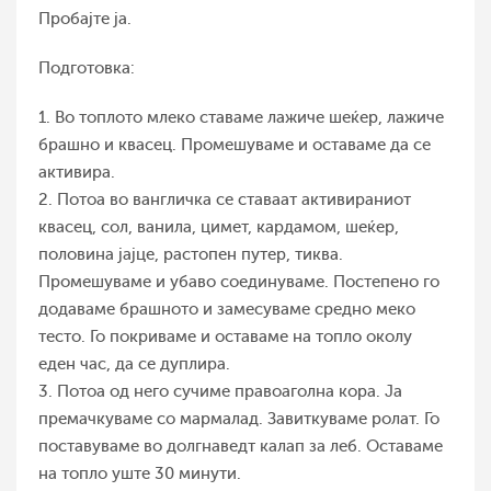
Пробајте ја.
Подготовка:
1. Во топлото млеко ставаме лажиче шеќер, лажиче
брашно и квасец. Промешуваме и оставаме да се
активира.
2. Потоа во вангличка се ставаат активираниот
квасец, сол, ванила, цимет, кардамом, шеќер,
половина јајце, растопен путер, тиква.
Промешуваме и убаво соединуваме. Постепено го
додаваме брашното и замесуваме средно меко
тесто. Го покриваме и оставаме на топло околу
еден час, да се дуплира.
3. Потоа од него сучиме правоаголна кора. Ја
премачкуваме со мармалад. Завиткуваме ролат. Го
поставуваме во долгнаведт калап за леб. Оставаме
на топло уште 30 минути.