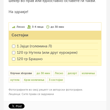
шеќер во прав или едноставно оставете ги такви.
На здравје!
Лесно
3-4 лица
до 30 мин
Состојки
1 Јајце (големина Л)
120 гр Нутела (или друг еурокрем)
120 гр Брашно
Клучни зборови
до 30 мин
Лесно
десерт
колачиња
нутела
брзи колачиња
3 состојки
Фотографиите во овој рецепт се авторски фотографии.
Лиценца: Сите права се задржани