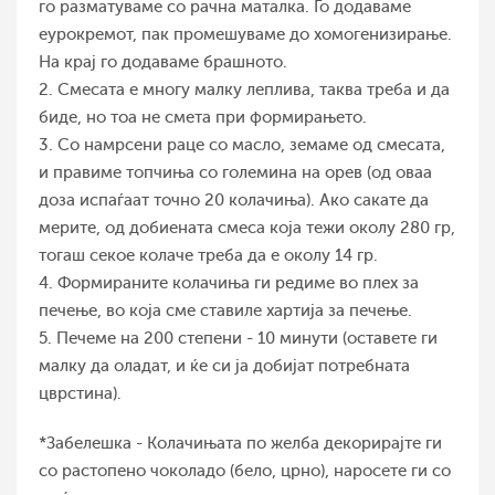
го разматуваме со рачна маталка. Го додаваме
еурокремот, пак промешуваме до хомогенизирање.
На крај го додаваме брашното.
2. Смесата е многу малку леплива, таква треба и да
биде, но тоа не смета при формирањето.
3. Со намрсени раце со масло, зeмаме од смесата,
и правиме топчиња со големина на орев (од оваа
доза испаѓаат точно 20 колачиња). Ако сакате да
мерите, од добиената смеса која тежи околу 280 гр,
тогаш секое колаче треба да е околу 14 гр.
4. Формираните колачиња ги редиме во плех за
печење, во која сме ставиле хартија за печење.
5. Печеме на 200 степени - 10 минути (оставете ги
малку да оладат, и ќе си ја добијат потребната
цврстина).
*Забелешка - Колачињата по желба декорирајте ги
со растопено чоколадо (бело, црно), наросете ги со