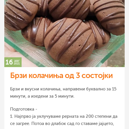
16
авг
2021
Брзи колачиња од 3 состојки
Брзи и вкусни колачиња, направени буквално за 15
минути, а изедени за 5 минути.
Подготовка -
1. Најпрво ја уклучуваме рерната на 200 степени да
се загрее. Потоа во длабок сад го ставаме јајцето,