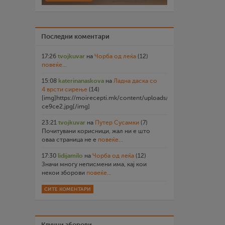
Последни коментари
17:26
tvojkuvar
на
Чорба од леќа
(12)
повеќе...
15:08
katerinanaskova
на
Ладна даска со
4 врсти сирење
(14)
[img]https://moirecepti.mk/content/uploads/2026/07/20260719
ce9ce2.jpg[/img]
23:21
tvojkuvar
на
Путер Сусамки
(7)
Почитувани корисници, жал ни е што
оваа страница не е
повеќе...
17:30
lidijamilo
на
Чорба од леќа
(12)
Значи многу неписмени има, кај кои
некои зборови
повеќе...
СИТЕ КОМЕНТАРИ
Клучни зборови