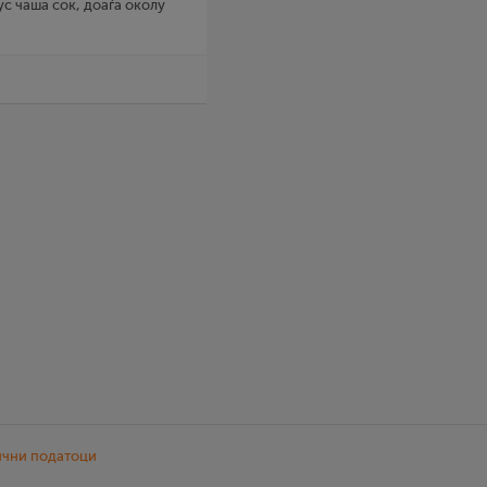
ус чаша сок, доаѓа околу
ични податоци