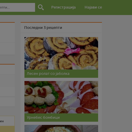
Регистрација
Најави се
Последни 3 рецепти
и
Лесен ролат со јаболка
Урнебес бомбици
мин