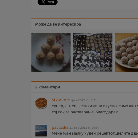
Може да ве интересира
2 коментари
SLAVKA
21 фев 2012 @ 13:31
супер, ептен лесно и личи вкусно. само ако
тој сок за растварање. благодарам
pavloska
21 фев 2012 @ 14:34
Мене ми е малку чуден рецептот...велите 2 