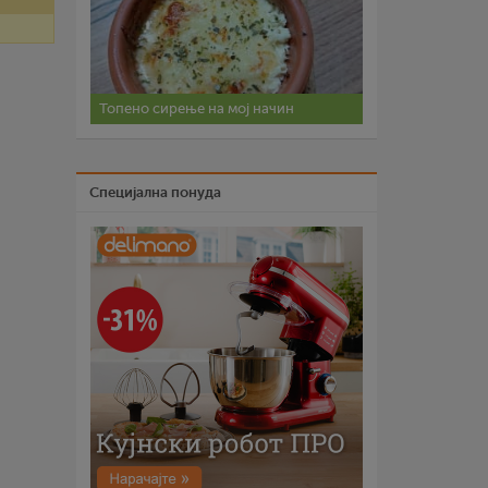
Топено сирење на мој начин
Специјална понуда