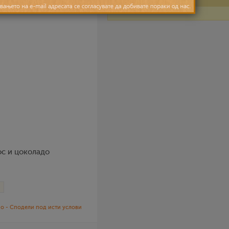
ос и цоколадо
и
о - Сподели под исти услови