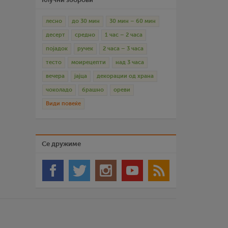
лесно
до 30 мин
30 мин – 60 мин
десерт
средно
1 час – 2 часа
појадок
ручек
2 часа – 3 часа
тесто
моирецепти
над 3 часа
вечера
јајца
декорации од храна
чоколадо
брашно
ореви
Види повеќе
Се дружиме