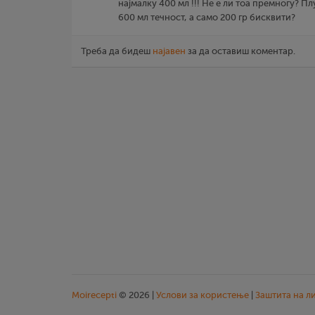
најмалку 400 мл !!! Не е ли тоа премногу? Пл
600 мл течност, а само 200 гр бисквити?
Треба да бидеш
најавен
за да оставиш коментар.
Moirecepti
© 2026 |
Услови за користење
|
Заштита на л