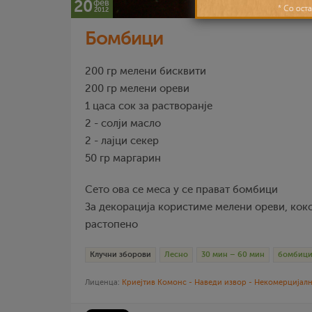
20
фев
2012
Бомбици
200 гр мелени бисквити
200 гр мелени ореви
1 цаса сок за растворанје
2 - солји масло
2 - лајци секер
50 гр маргарин
Сето ова се меса у се прават бомбици
За декорација користиме мелени ореви, кок
растопено
Клучни зборови
Лесно
30 мин – 60 мин
бомбиц
Лиценца:
Криејтив Комонс - Наведи извор - Некомерцијалн