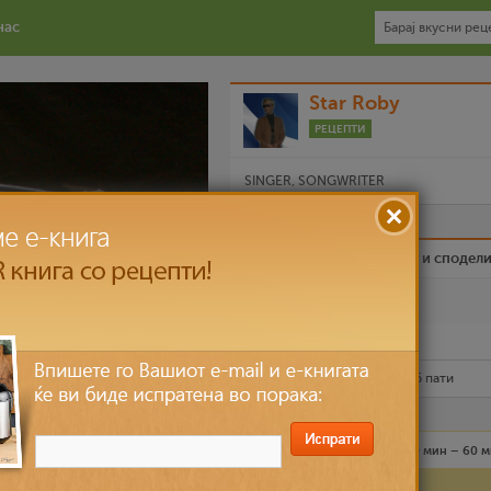
нас
Star Roby
РЕЦЕПТИ
SINGER, SONGWRITER
Биди вистински пријател и сподел
Омилен
Испечати го рецептот
Рецептот е прочитан
22,586
пати
Лесно
4 лица
30 мин – 60 
Состојки