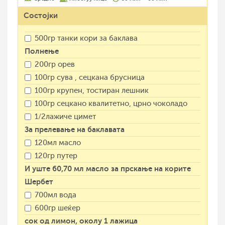
Состојки
500гр танки кори за баклава
Полнење
200гр орев
100гр сува , сецкана брусница
100гр крупен, тостиран лешник
100гр сецкано квалитетно, црно чоколадо
1/2лажиче цимет
За прелевање на баклавата
120мл масло
120гр путер
И уште 60,70 мл масло за прскање на корите
Шербет
700мл вода
600гр шеќер
сок од лимон, околу 1 лажица