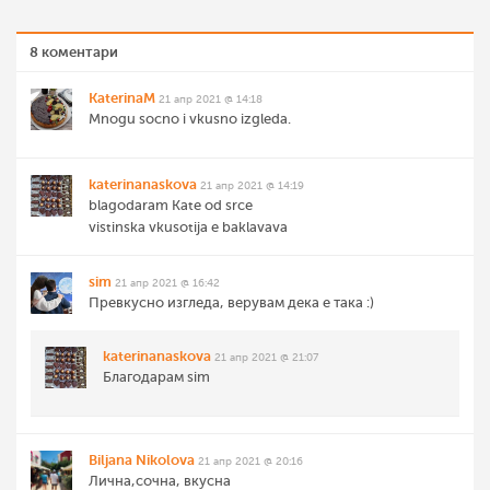
8 коментари
KaterinaM
21 апр 2021 @ 14:18
Mnogu socno i vkusno izgleda.
katerinanaskova
21 апр 2021 @ 14:19
blagodaram Kate od srce
vistinska vkusotija e baklavava
sim
21 апр 2021 @ 16:42
Превкусно изгледа, верувам дека е така :)
katerinanaskova
21 апр 2021 @ 21:07
Благодарам sim
Biljana Nikolova
21 апр 2021 @ 20:16
Лична,сочна, вкусна