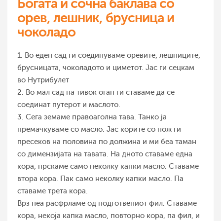
Богата и сочна баклава со
орев, лешник, брусница и
чоколадо
1. Во еден сад ги соединуваме оревите, лешниците,
брусницата, чоколадото и циметот. Јас ги сецкам
во Нутрибулет
2. Во мал сад на тивок оган ги ставаме да се
соединат путерот и маслото.
3. Сега земаме правоаголна тава. Танко ја
премачкуваме со масло. Јас корите со нож ги
пресеков на половина по должина и ми беа таман
со димензијата на тавата. На дното ставаме една
кора, прскаме само неколку капки масло. Ставаме
втора кора. Пак само неколку капки масло. Па
ставаме трета кора.
Врз неа расфрламе од подготвениот фил. Ставаме
кора, некоја капка масло, повторно кора, па фил, и