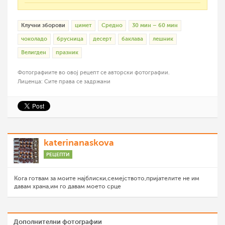
Клучни зборови
цимет
Средно
30 мин – 60 мин
чоколадо
брусница
десерт
баклава
лешник
Велигден
празник
Фотографиите во овој рецепт се авторски фотографии.
Лиценца: Сите права се задржани
katerinanaskova
РЕЦЕПТИ
Кога готвам за моите најблиски,семејството,пријателите не им
давам храна,им го давам моето срце
Дополнителни фотографии