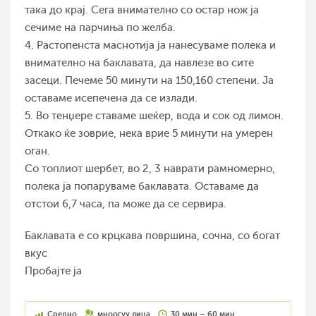
така до крај. Сега внимателно со остар нож ја
сечиме на парчиња по желба.
4. Растопенста маснотија ја нанесуваме полека и
внимателно на баклавата, да навлезе во сите
засеци. Печеме 50 минути на 150,160 степени. Ја
оставаме исепечена да се излади.
5. Во тенџере ставаме шеќер, вода и сок од лимон.
Откако ќе зоврие, нека врие 5 минути на умерен
оган.
Со топлиот шербет, во 2, 3 наврати рамномерно,
полека ја попаруваме баклавата. Оставаме да
отстои 6,7 часа, па може да се сервира.
Баклавата е со крцкава површина, сочна, со богат
вкус
Пробајте ја
Средно
мноогуу лица
30 мин – 60 мин