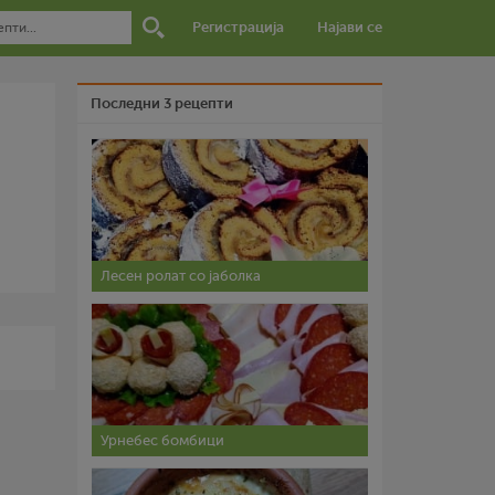
Регистрација
Најави се
Последни 3 рецепти
Лесен ролат со јаболка
Урнебес бомбици