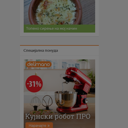
Топено сирење на мој начин
Специјална понуда