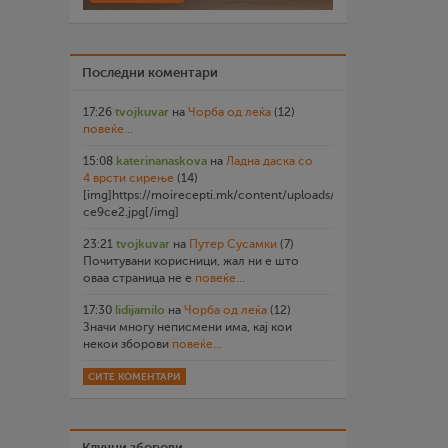
Последни коментари
17:26
tvojkuvar
на
Чорба од леќа
(12)
повеќе...
15:08
katerinanaskova
на
Ладна даска со
4 врсти сирење
(14)
[img]https://moirecepti.mk/content/uploads/2026/07/20260719
ce9ce2.jpg[/img]
23:21
tvojkuvar
на
Путер Сусамки
(7)
Почитувани корисници, жал ни е што
оваа страница не е
повеќе...
17:30
lidijamilo
на
Чорба од леќа
(12)
Значи многу неписмени има, кај кои
некои зборови
повеќе...
СИТЕ КОМЕНТАРИ
Клучни зборови