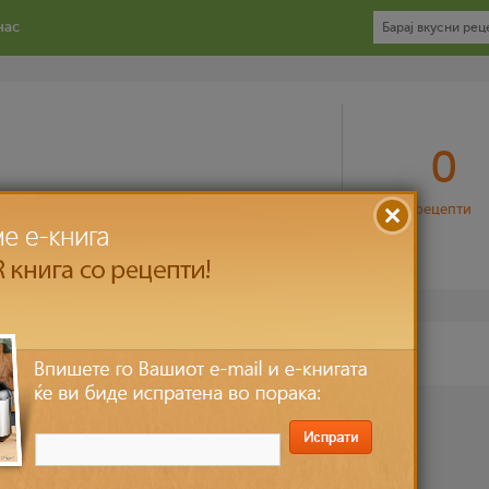
нас
0
рецепти