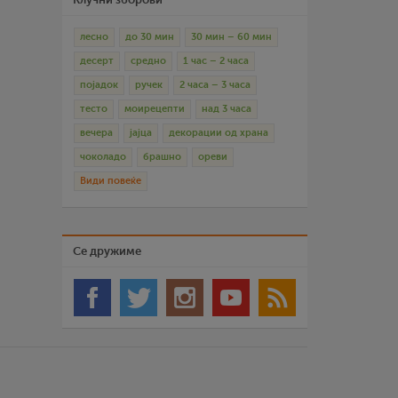
лесно
до 30 мин
30 мин – 60 мин
десерт
средно
1 час – 2 часа
појадок
ручек
2 часа – 3 часа
тесто
моирецепти
над 3 часа
вечера
јајца
декорации од храна
чоколадо
брашно
ореви
Види повеќе
Се дружиме