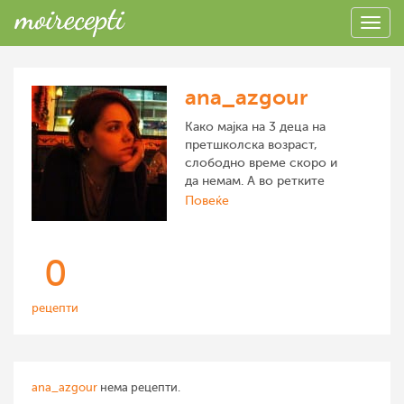
ana_azgour
Како мајка на 3 деца на
претшколска возраст,
слободно време скоро и
да немам. А во ретките
моменти кога ќе ми се
Повеќе
создаде прилика,
поминувам околу 30
минути во кујна,
0
експериментирајќи со
нови рецепти за
неготвена веганска храна,
рецепти
кои потоа ги уживам со
целото семејство! Сурова
веганска храна е храна
исклучително од
ana_azgour
нема рецепти.
растително потекло која