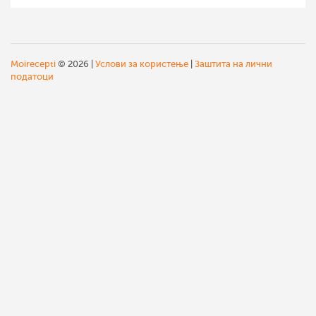
што не е термички
обработена т.е. не се
загрева на температура
над 47°С степени бидејќи
Moirecepti
© 2026 |
Услови за користење
|
Заштита на лични
се смета дека со тоа се
податоци
уништуваат најголемиот
дел од нејзините ензими,
витамини, минерали и
останати хранливи
состојки. Единствената
обработка се состои во
сечкање, цедење,
блендирање, `ртење и
дехидрирање. Постојат
стотици видови на сурова
храна кои можат да се
консумираат онака како
што дошле од природата,
почнувајќи од
зеленолистести растенија
и зеленчук, овошје, јатки,
семки, `ртени житарки и