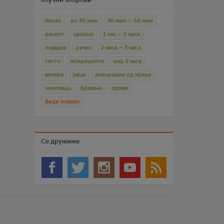
лесно
до 30 мин
30 мин – 60 мин
десерт
средно
1 час – 2 часа
појадок
ручек
2 часа – 3 часа
тесто
моирецепти
над 3 часа
вечера
јајца
декорации од храна
чоколадо
брашно
ореви
Види повеќе
Се дружиме