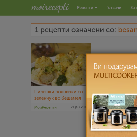
Рецепти
Готвачи
За 
1 рецепти означени со:
besa
Пилешки ролнички со
зеленчук во бешамел
МоиРецепти
21 јан 2015