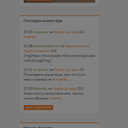
Последни коментари
17:26
tvojkuvar
на
Чорба од леќа
(12)
повеќе...
15:08
katerinanaskova
на
Ладна даска со
4 врсти сирење
(14)
[img]https://moirecepti.mk/content/uploads/2026/07/20260719
ce9ce2.jpg[/img]
23:21
tvojkuvar
на
Путер Сусамки
(7)
Почитувани корисници, жал ни е што
оваа страница не е
повеќе...
17:30
lidijamilo
на
Чорба од леќа
(12)
Значи многу неписмени има, кај кои
некои зборови
повеќе...
СИТЕ КОМЕНТАРИ
Клучни зборови