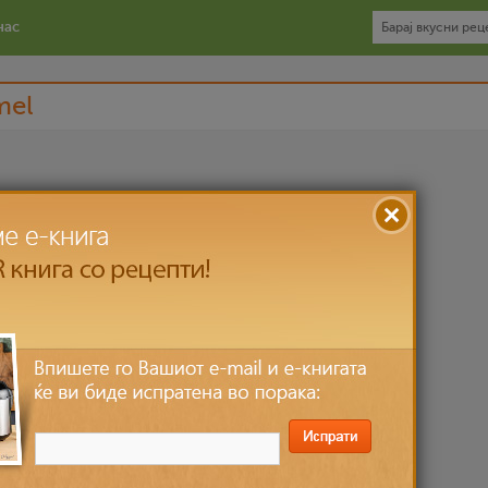
нас
mel