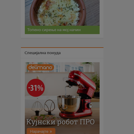
Топено сирење на мој начин
Специјална понуда