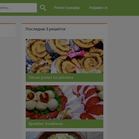
Регистрација
Најави се
Последни 3 рецепти
Лесен ролат со јаболка
Урнебес бомбици