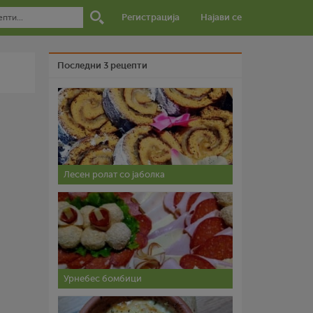
Регистрација
Најави се
Последни 3 рецепти
Лесен ролат со јаболка
Урнебес бомбици