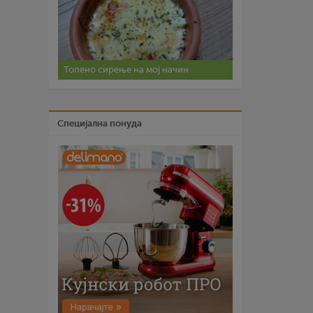
Топено сирење на мој начин
Специјална понуда