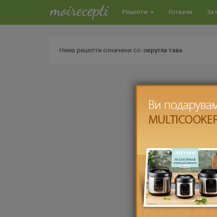
Рецепти
Готвачи
За 
Нема рецепти означени со:
округла тава