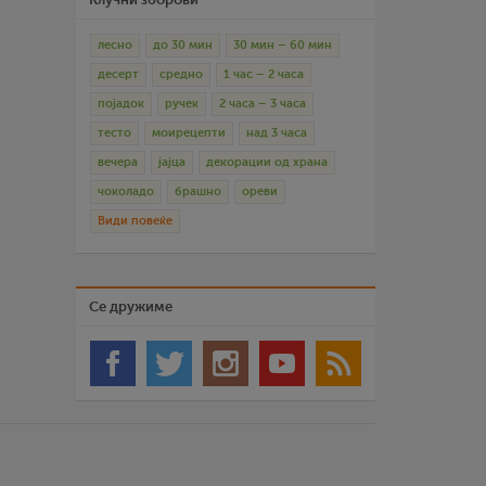
лесно
до 30 мин
30 мин – 60 мин
десерт
средно
1 час – 2 часа
појадок
ручек
2 часа – 3 часа
тесто
моирецепти
над 3 часа
вечера
јајца
декорации од храна
чоколадо
брашно
ореви
Види повеќе
Се дружиме