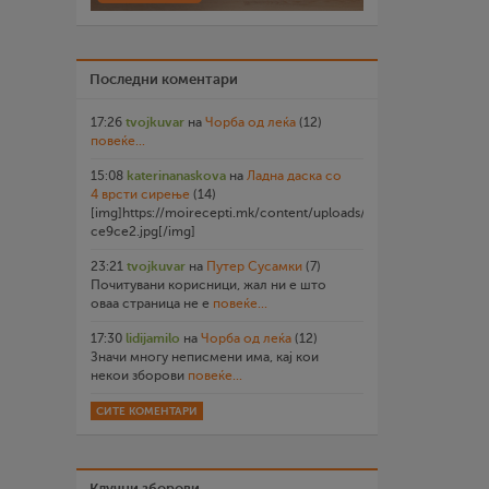
Последни коментари
17:26
tvojkuvar
на
Чорба од леќа
(12)
повеќе...
15:08
katerinanaskova
на
Ладна даска со
4 врсти сирење
(14)
[img]https://moirecepti.mk/content/uploads/2026/07/20260719
ce9ce2.jpg[/img]
23:21
tvojkuvar
на
Путер Сусамки
(7)
Почитувани корисници, жал ни е што
оваа страница не е
повеќе...
17:30
lidijamilo
на
Чорба од леќа
(12)
Значи многу неписмени има, кај кои
некои зборови
повеќе...
СИТЕ КОМЕНТАРИ
Клучни зборови