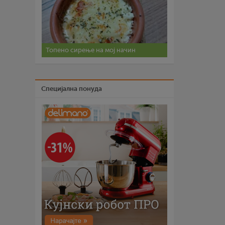
Топено сирење на мој начин
Специјална понуда