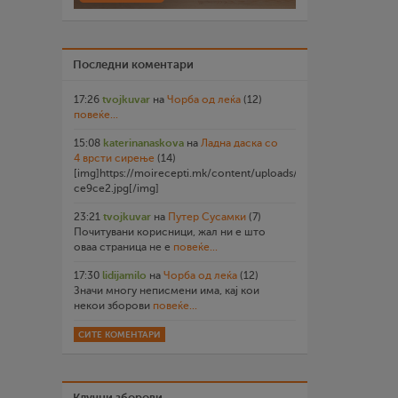
Последни коментари
17:26
tvojkuvar
на
Чорба од леќа
(12)
повеќе...
15:08
katerinanaskova
на
Ладна даска со
4 врсти сирење
(14)
[img]https://moirecepti.mk/content/uploads/2026/07/20260719
ce9ce2.jpg[/img]
23:21
tvojkuvar
на
Путер Сусамки
(7)
Почитувани корисници, жал ни е што
оваа страница не е
повеќе...
17:30
lidijamilo
на
Чорба од леќа
(12)
Значи многу неписмени има, кај кои
некои зборови
повеќе...
СИТЕ КОМЕНТАРИ
Клучни зборови