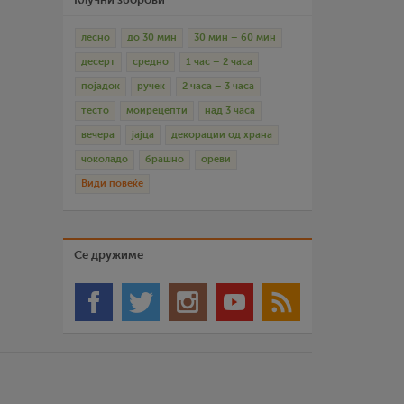
лесно
до 30 мин
30 мин – 60 мин
десерт
средно
1 час – 2 часа
појадок
ручек
2 часа – 3 часа
тесто
моирецепти
над 3 часа
вечера
јајца
декорации од храна
чоколадо
брашно
ореви
Види повеќе
Се дружиме