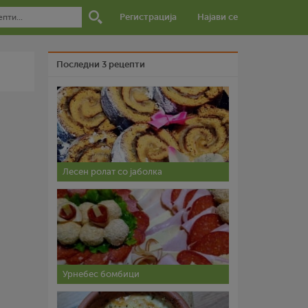
Регистрација
Најави се
Последни 3 рецепти
Лесен ролат со јаболка
Урнебес бомбици