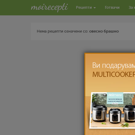
Рецепти
Готвачи
За 
Нема рецепти означени со:
овесно брашно