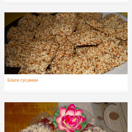
Roby
27 фев 2012
Благи сусамки
TodorkaK
25 фев 2012