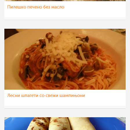
Пилешко печено без масло
margarit4e
23 фев 2012
Лесни шпагети со свежи шампињони
sweetmadonnakejti
22 фев 2012