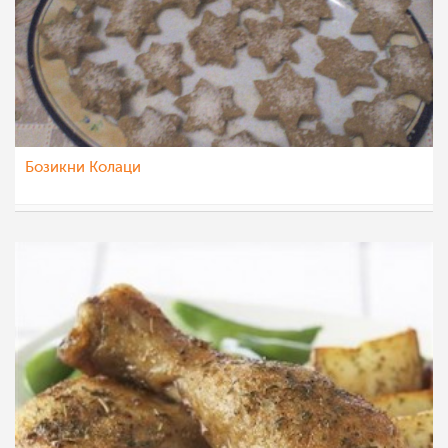
Бозикни Колаци
Roby
23 фев 2012