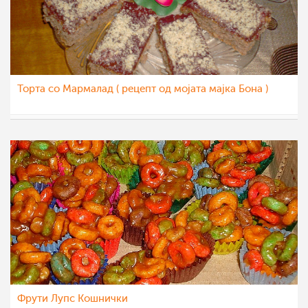
Торта со Мармалад ( рецепт од мојата мајка Бона )
Roby
25 фев 2012
Фрути Лупс Кошнички