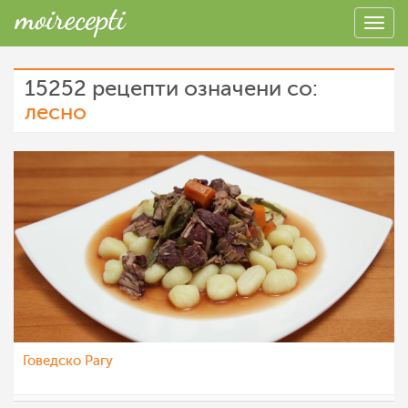
15252 рецепти означени со:
лесно
Говедско Рагу
МоиРецепти
28 фев 2012