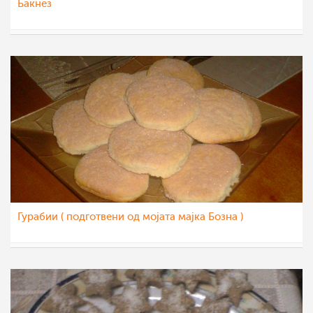
Бакнез
Roby
24 фев 2012
Гурабии ( подготвени од мојата мајка Бозна )
Roby
23 фев 2012