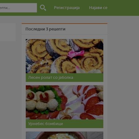
Регистрација
Најави се
Последни 3 рецепти
Лесен ролат со јаболка
Урнебес бомбици