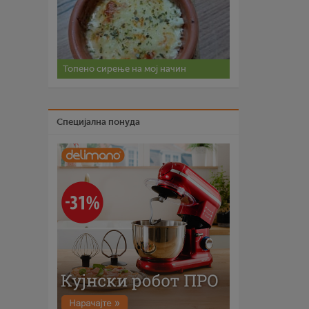
Топено сирење на мој начин
Специјална понуда