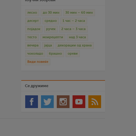
лесно
до 30 мин
30 мин – 60 мин
десерт
средно
1 час – 2 часа
појадок
ручек
2 часа – 3 часа
тесто
моирецепти
над 3 часа
вечера
јајца
декорации од храна
чоколадо
брашно
ореви
Види повеќе
Се дружиме