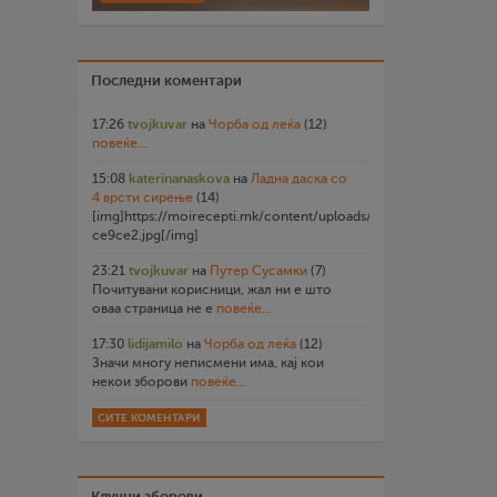
Последни коментари
17:26
tvojkuvar
на
Чорба од леќа
(12)
повеќе...
15:08
katerinanaskova
на
Ладна даска со
4 врсти сирење
(14)
[img]https://moirecepti.mk/content/uploads/2026/07/20260719
ce9ce2.jpg[/img]
23:21
tvojkuvar
на
Путер Сусамки
(7)
Почитувани корисници, жал ни е што
оваа страница не е
повеќе...
17:30
lidijamilo
на
Чорба од леќа
(12)
Значи многу неписмени има, кај кои
некои зборови
повеќе...
СИТЕ КОМЕНТАРИ
Клучни зборови