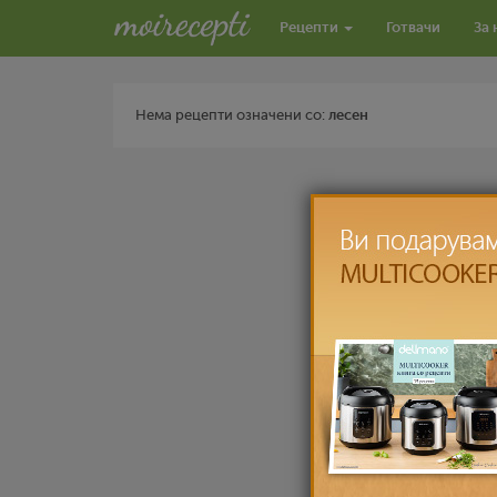
Рецепти
Готвачи
За 
Нема рецепти означени со:
лесен