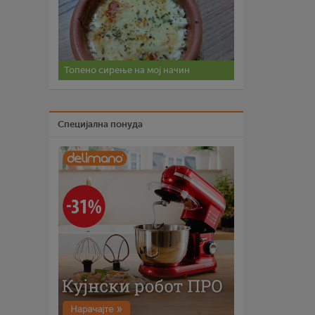
Топено сирење на мој начин
Специјална понуда