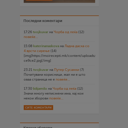
Последни коментари
17:26
tvojkuvar
на
Чорба од леќа
(12)
повеќе...
15:08
katerinanaskova
на
Ладна даска со
4 врсти сирење
(14)
[img]https://moirecepti.mk/content/uploads/2026/07/20260719
ce9ce2.jpg[/img]
23:21
tvojkuvar
на
Путер Сусамки
(7)
Почитувани корисници, жал ни е што
оваа страница не е
повеќе...
17:30
lidijamilo
на
Чорба од леќа
(12)
Значи многу неписмени има, кај кои
некои зборови
повеќе...
СИТЕ КОМЕНТАРИ
Клучни зборови