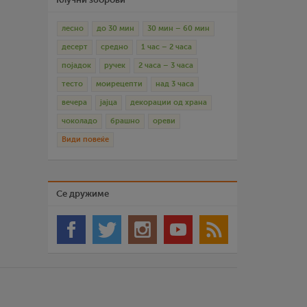
лесно
до 30 мин
30 мин – 60 мин
десерт
средно
1 час – 2 часа
појадок
ручек
2 часа – 3 часа
тесто
моирецепти
над 3 часа
вечера
јајца
декорации од храна
чоколадо
брашно
ореви
Види повеќе
Се дружиме