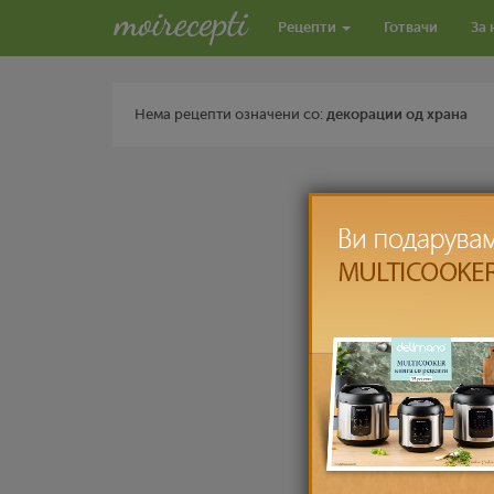
Рецепти
Готвачи
За 
Нема рецепти означени со:
декорации од храна