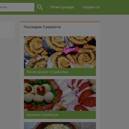
Регистрација
Најави се
Последни 3 рецепти
Лесен ролат со јаболка
Урнебес бомбици