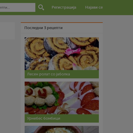
Регистрација
Најави се
Последни 3 рецепти
Лесен ролат со јаболка
Урнебес бомбици