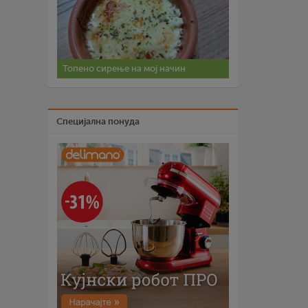
Топено сирење на мој начин
Специјална понуда