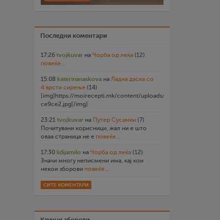
Последни коментари
17:26
tvojkuvar
на
Чорба од леќа
(12)
повеќе...
15:08
katerinanaskova
на
Ладна даска со
4 врсти сирење
(14)
[img]https://moirecepti.mk/content/uploads/2026/07/20260719
ce9ce2.jpg[/img]
23:21
tvojkuvar
на
Путер Сусамки
(7)
Почитувани корисници, жал ни е што
оваа страница не е
повеќе...
17:30
lidijamilo
на
Чорба од леќа
(12)
Значи многу неписмени има, кај кои
некои зборови
повеќе...
СИТЕ КОМЕНТАРИ
Клучни зборови