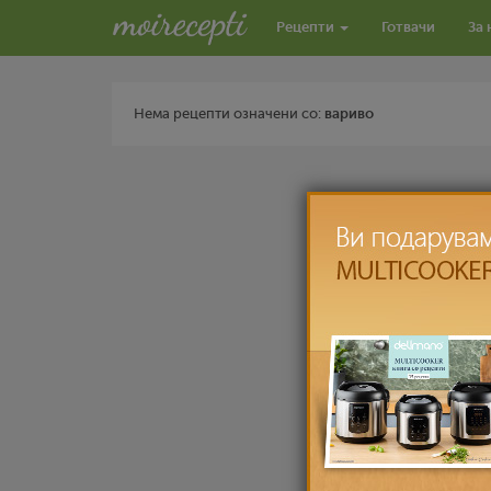
Рецепти
Готвачи
За 
Нема рецепти означени со:
вариво