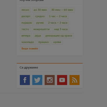
лесно
до 30 мин
30 мин – 60 мин
десерт
средно
1 час – 2 часа
појадок
ручек
2 часа – 3 часа
тесто
моирецепти
над 3 часа
вечера
јајца
декорации од храна
чоколадо
брашно
ореви
Види повеќе
Се дружиме