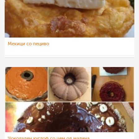
Мекици со пециво
vikianemaja
11 мар 2021
Чоколаден куглоф со џем од малина