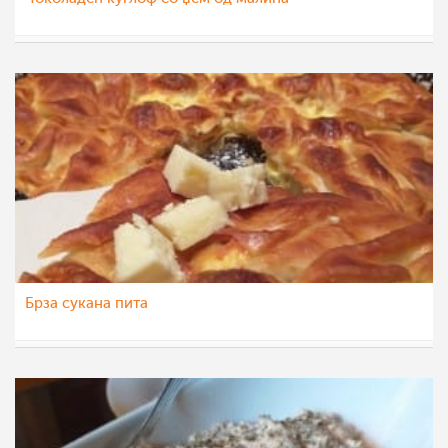
vikianemaja
10 мар 2021
Брза сукана пита
vikianemaja
9 мар 2021