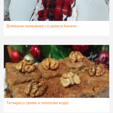
Домашни палачинки со крем и банана
vikianemaja
24 мар 2021
Татлија(со ореви и пепелова вода)