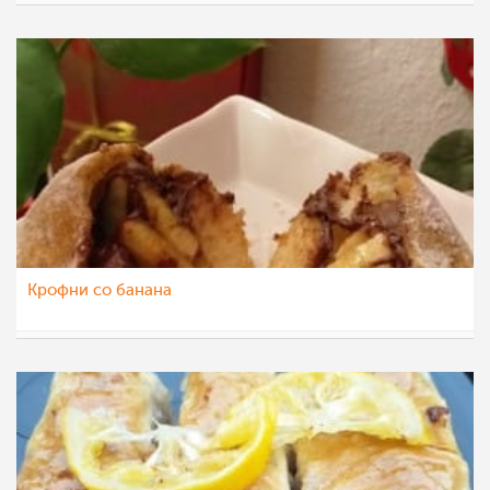
vikianemaja
21 мар 2021
Крофни со банана
vikianemaja
19 мар 2021