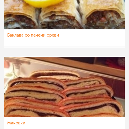
Баклава со печени ореви
vikianemaja
14 мар 2021
Маковки