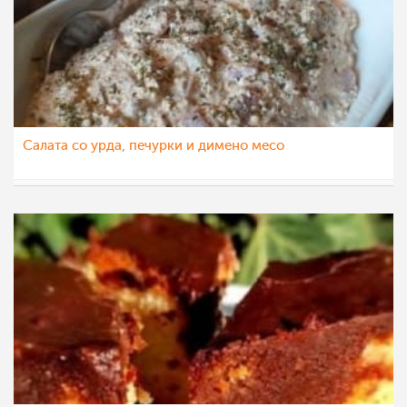
Салата со урда, печурки и димено месо
vikianemaja
8 мар 2021