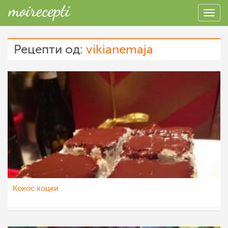
Рецепти од:
vikianemaja
Кокос коцки
vikianemaja
14 апр 2021