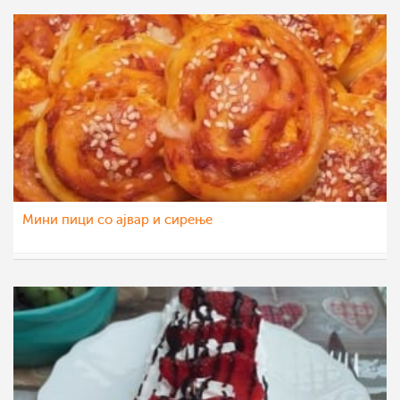
Мини пици со ајвар и сирење
vikianemaja
30 мар 2021