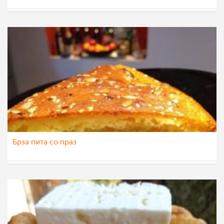
vikianemaja
13 мар 2021
Брза пита со праз
vikianemaja
12 мар 2021