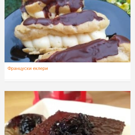
Француски еклери
vikianemaja
7 апр 2021