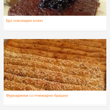
Брз чоколаден колач
vikianemaja
7 апр 2021
Фурнаринки со пченкарно брашно
vikianemaja
31 мар 2021