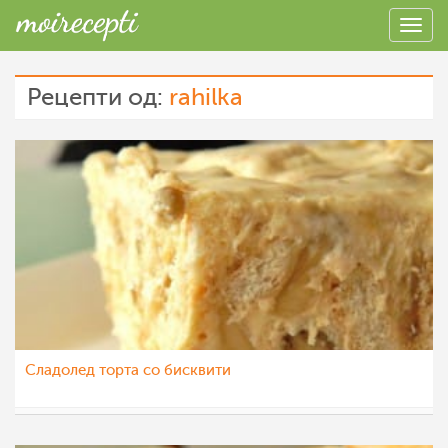
Рецепти од:
rahilka
Сладолед торта со бисквити
rahilka
6 јул 2015