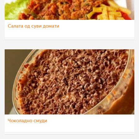
Салата од суви домати
rahilka
19 мар 2015
Чоколадно смуди
rahilka
7 мар 2015