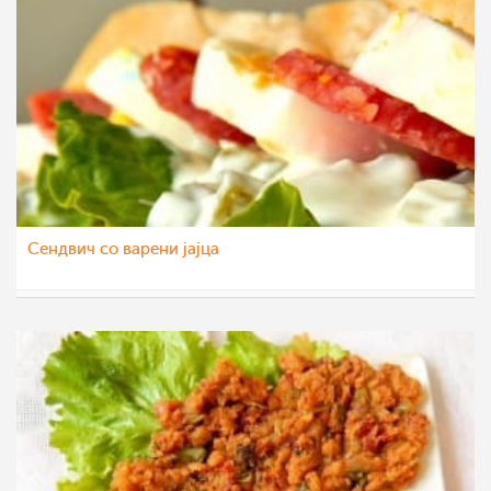
Сендвич со варени јајца
rahilka
16 апр 2015