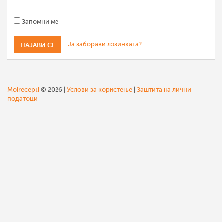
Запомни ме
Ја заборави лозинката?
Moirecepti
© 2026 |
Услови за користење
|
Заштита на лични
податоци