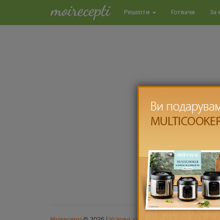
Рецепти
Готвачи
За 
Moirecepti
© 2026 |
Услови за користење
|
Заштита на л