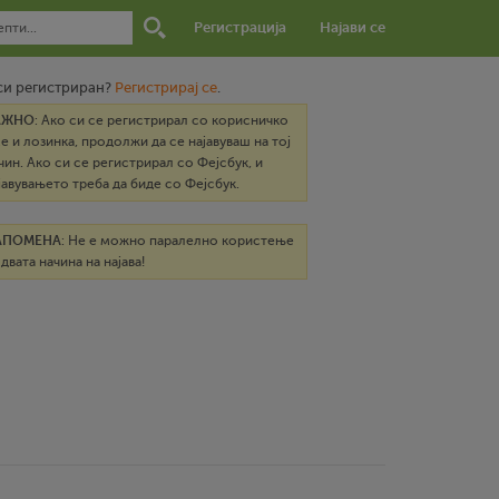
Регистрација
Најави се
си регистриран?
Регистрирај се
.
АЖНО
: Ако си се регистрирал со корисничко
е и лозинка, продолжи да се најавуваш на тој
чин. Ако си се регистрирал со Фејсбук, и
јавувањето треба да биде со Фејсбук.
АПОМЕНА
: Не е можно паралелно користење
 двата начина на најава!