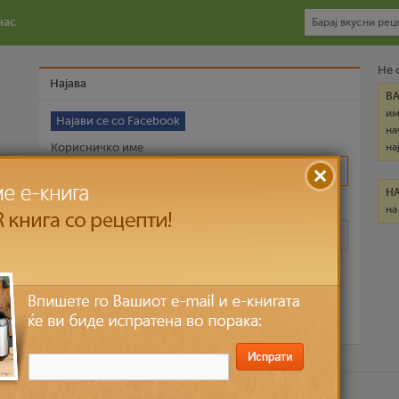
нас
Не 
Најава
В
им
Најави се со Facebook
на
Корисничко име
на
Н
на
Лозинка
Запомни ме
Ја заборави лозинката?
ични податоци