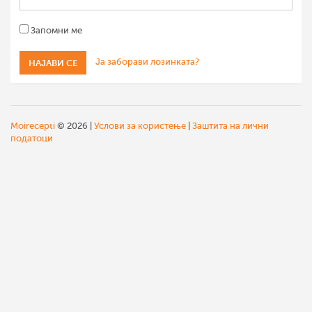
Запомни ме
Ја заборави лозинката?
Moirecepti
© 2026 |
Услови за користење
|
Заштита на лични
податоци