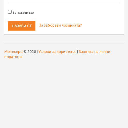
Запомни ме
Ја заборави лозинката?
Moirecepti
© 2026 |
Услови за користење
|
Заштита на лични
податоци