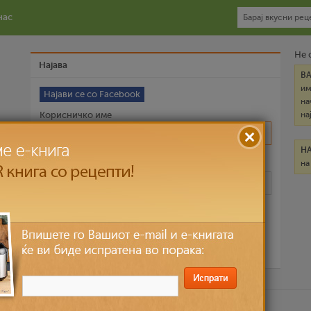
нас
Не 
Најава
В
им
Најави се со Facebook
на
Корисничко име
на
Н
на
Лозинка
Запомни ме
Ја заборави лозинката?
ични податоци