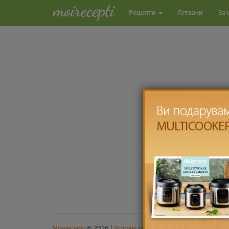
Рецепти
Готвачи
За 
Moirecepti
© 2026 |
Услови за користење
|
Заштита на л