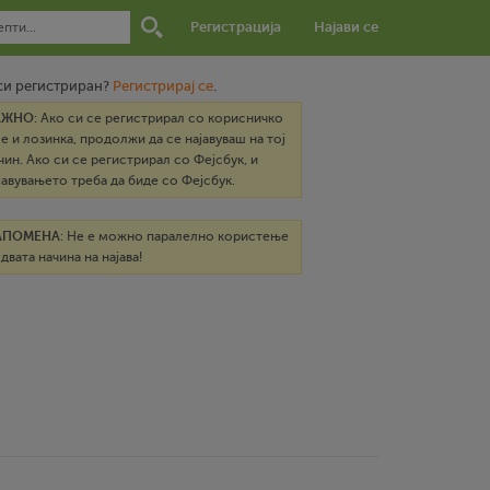
Регистрација
Најави се
си регистриран?
Регистрирај се
.
АЖНО
: Ако си се регистрирал со корисничко
е и лозинка, продолжи да се најавуваш на тој
чин. Ако си се регистрирал со Фејсбук, и
јавувањето треба да биде со Фејсбук.
АПОМЕНА
: Не е можно паралелно користење
 двата начина на најава!