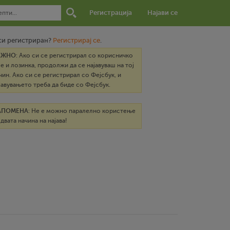
Регистрација
Најави се
си регистриран?
Регистрирај се
.
АЖНО
: Ако си се регистрирал со корисничко
е и лозинка, продолжи да се најавуваш на тој
чин. Ако си се регистрирал со Фејсбук, и
јавувањето треба да биде со Фејсбук.
АПОМЕНА
: Не е можно паралелно користење
 двата начина на најава!