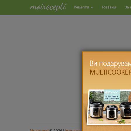
Рецепти
Готвачи
За 
Moirecepti
© 2026 |
Услови за користење
|
Заштита на л