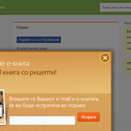
нас
Не 
Најава
В
им
Најави се со Facebook
на
Корисничко име
на
Н
на
Лозинка
Запомни ме
Ја заборави лозинката?
ични податоци