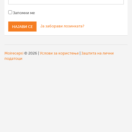
Запомни ме
Ја заборави лозинката?
Moirecepti
© 2026 |
Услови за користење
|
Заштита на лични
податоци