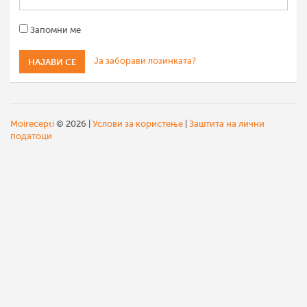
Запомни ме
Ја заборави лозинката?
Moirecepti
© 2026 |
Услови за користење
|
Заштита на лични
податоци