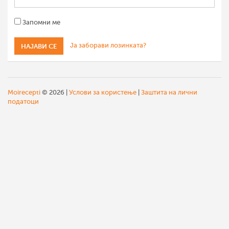
Запомни ме
Ја заборави лозинката?
Moirecepti
© 2026 |
Услови за користење
|
Заштита на лични
податоци