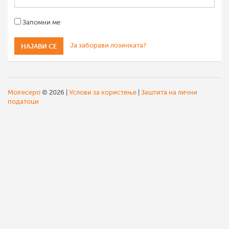
Запомни ме
Ја заборави лозинката?
Moirecepti
© 2026 |
Услови за користење
|
Заштита на лични
податоци