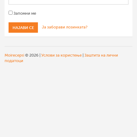
Запомни ме
Ја заборави лозинката?
Moirecepti
© 2026 |
Услови за користење
|
Заштита на лични
податоци