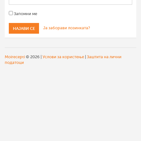
Запомни ме
Ја заборави лозинката?
Moirecepti
© 2026 |
Услови за користење
|
Заштита на лични
податоци