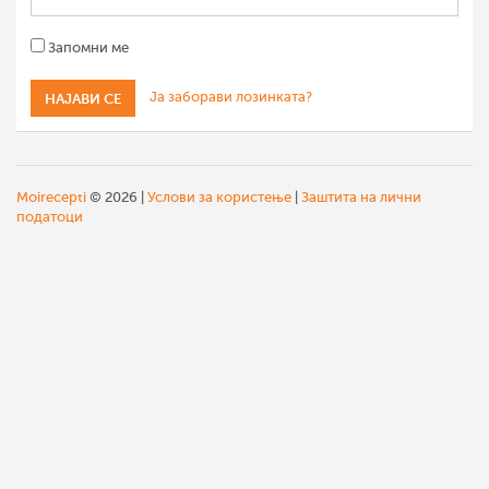
Запомни ме
Ја заборави лозинката?
Moirecepti
© 2026 |
Услови за користење
|
Заштита на лични
податоци