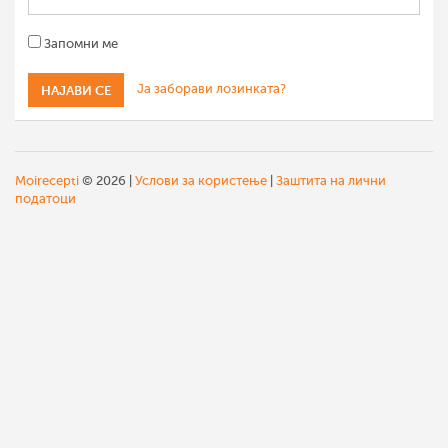
Запомни ме
Ја заборави лозинката?
Moirecepti
© 2026 |
Услови за користење
|
Заштита на лични
податоци