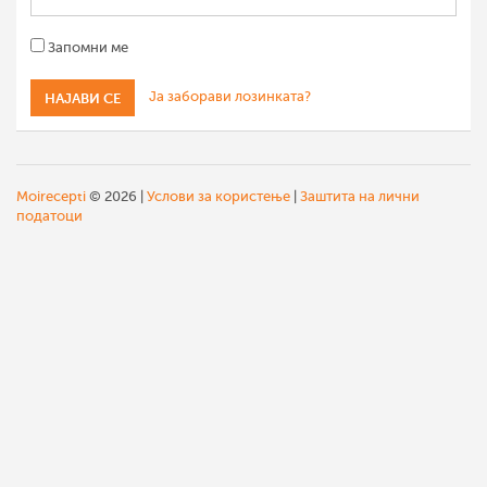
Запомни ме
Ја заборави лозинката?
Moirecepti
© 2026 |
Услови за користење
|
Заштита на лични
податоци