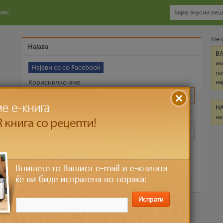
нас
Не 
Најава
В
им
Најави се со Facebook
на
Корисничко име
на
Н
на
Лозинка
Запомни ме
Ја заборави лозинката?
ични податоци