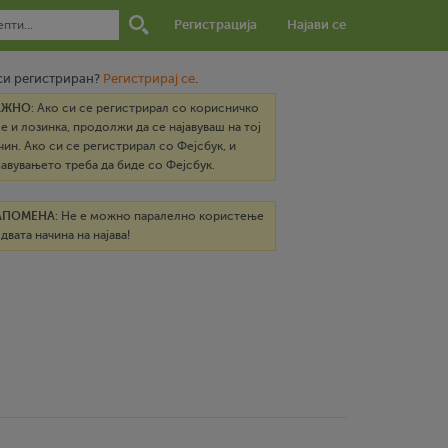
Регистрација
Најави се
си регистриран?
Регистрирај се
.
АЖНО
: Ако си се регистрирал со корисничко
е и лозинка, продолжи да се најавуваш на тој
чин. Ако си се регистрирал со Фејсбук, и
јавувањето треба да биде со Фејсбук.
АПОМЕНА
: Не е можно паралелно користење
 двата начина на најава!