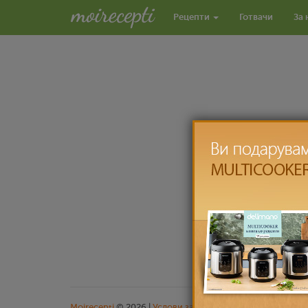
Рецепти
Готвачи
За 
Moirecepti
© 2026 |
Услови за користење
|
Заштита на л