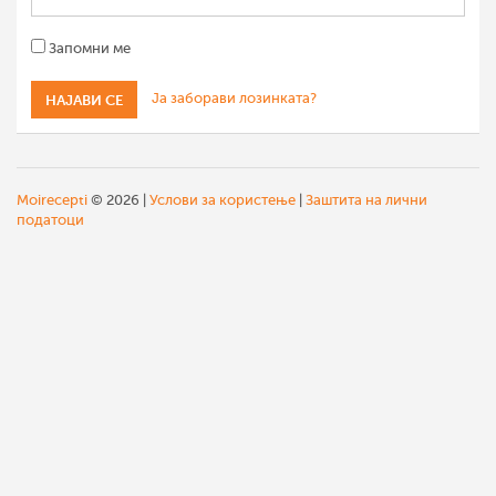
Запомни ме
Ја заборави лозинката?
Moirecepti
© 2026 |
Услови за користење
|
Заштита на лични
податоци