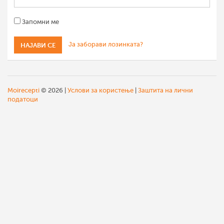
Запомни ме
Ја заборави лозинката?
Moirecepti
© 2026 |
Услови за користење
|
Заштита на лични
податоци